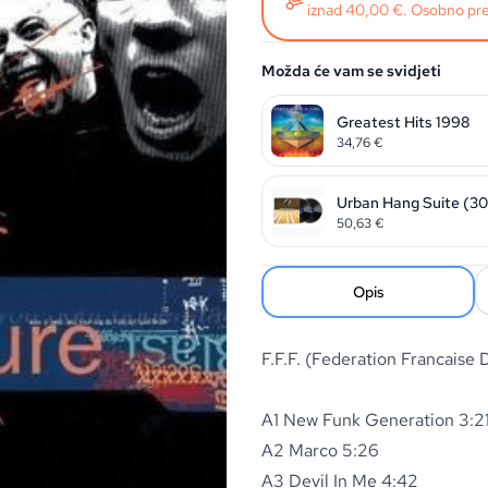
iznad 40,00 €. Osobno pre
Možda će vam se svidjeti
Greatest Hits 1998
34,76
€
Urban Hang Suite (30t
50,63
€
Opis
F.F.F. (Federation Francaise 
A1 New Funk Generation 3:2
A2 Marco 5:26
A3 Devil In Me 4:42