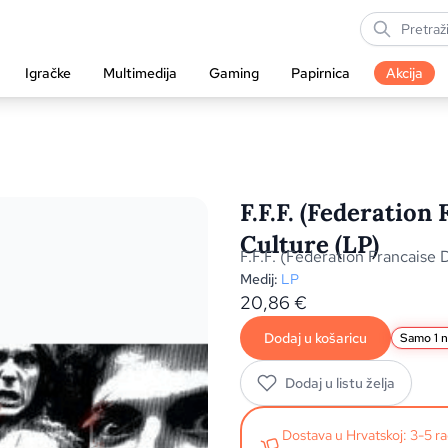
Igračke
Multimedija
Gaming
Papirnica
Akcija
F.F.F. (Federation
Culture (LP)
F.F.F. (Federation Francaise
Medij:
LP
20,86
€
Dodaj u košaricu
Samo 1 na
Dodaj u listu želja
Dostava u Hrvatskoj: 3-5 