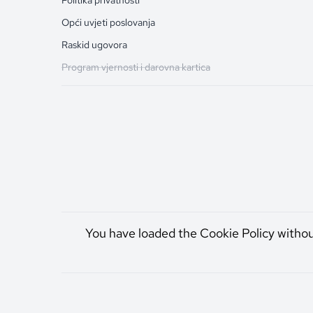
Opći uvjeti poslovanja
Raskid ugovora
Program vjernosti i darovna kartica
You have loaded the Cookie Policy witho