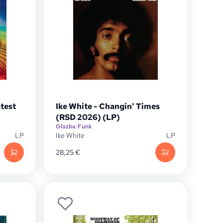
atest
Ike White - Changin' Times
(RSD 2026) (LP)
Glazba
|
Funk
LP
Ike White
LP
28,25
€