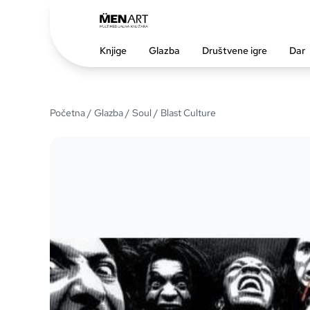
Knjige
Glazba
Društvene igre
Dar
Početna
/
Glazba
/
Soul
/ Blast Culture