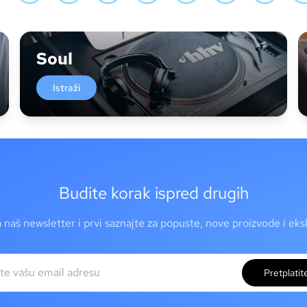
Soul
Istraži
Budite korak ispred drugih
a naš newsletter i prvi saznajte za popuste, nove proizvode i ek
Pretplatit