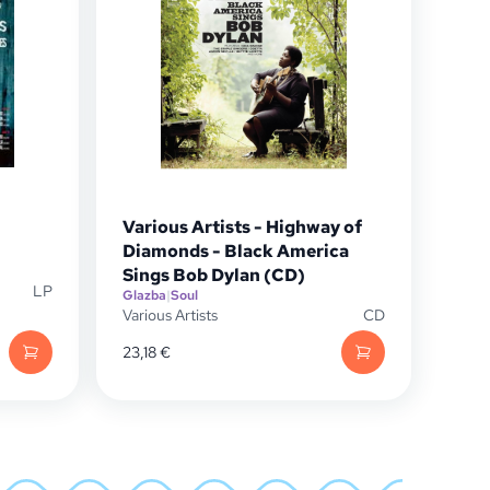
Various Artists - Highway of
Diamonds - Black America
Sings Bob Dylan (CD)
LP
Glazba
|
Soul
Various Artists
CD
23,18
€