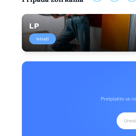
LP
Istraži
Pretplatite se n