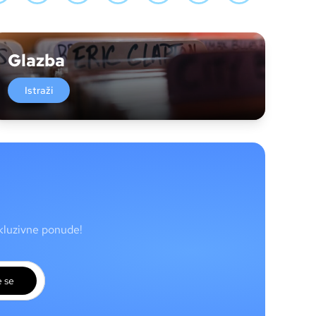
Glazba
Istraži
skluzivne ponude!
e se