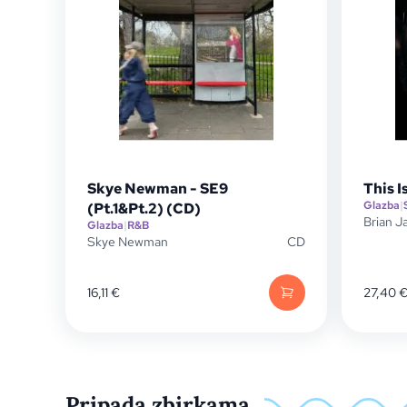
Skye Newman - SE9
This I
Glazba
|
(Pt.1&Pt.2) (CD)
Brian J
Glazba
|
R&B
Skye Newman
CD
16,11
€
27,40
Pripada zbirkama