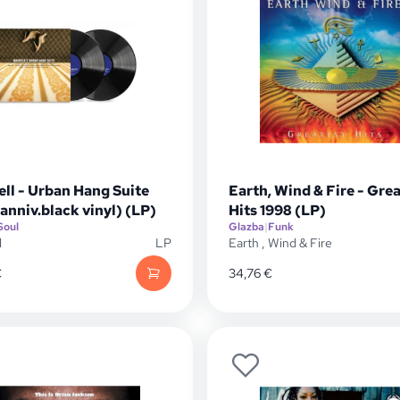
ll - Urban Hang Suite
Earth, Wind & Fire - Gre
anniv.black vinyl) (LP)
Hits 1998 (LP)
Soul
Glazba
|
Funk
l
LP
Earth
,
Wind & Fire
€
34,76
€