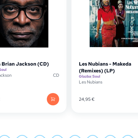
s Brian Jackson (CD)
Les Nubians - Makeda
Soul
(Remixes) (LP)
ackson
CD
Glazba
|
Soul
Les Nubians
€
24,95
€