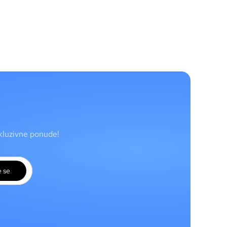
skluzivne ponude!
e se