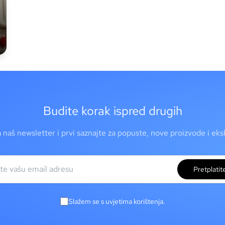
Budite korak ispred drugih
a naš newsletter i prvi saznajte za popuste, nove proizvode i ek
Pretplatit
Slažem se s uvjetima korištenja.