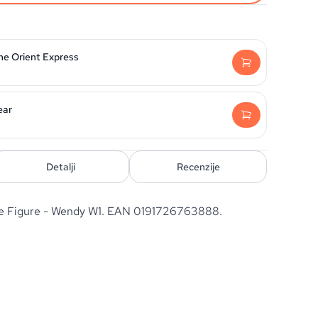
he Orient Express
ear
Detalji
Recenzije
ble Figure - Wendy W1. EAN 0191726763888.