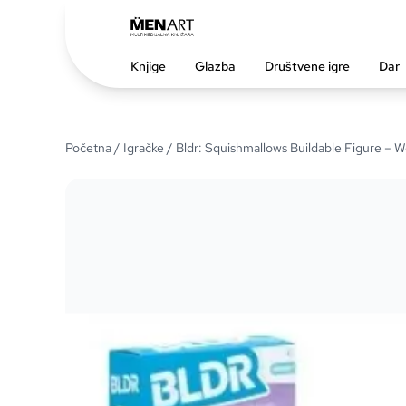
Knjige
Glazba
Društvene igre
Dar
Početna
/
Igračke
/ Bldr: Squishmallows Buildable Figure – 