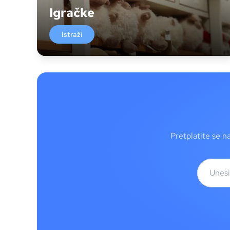
Igračke
Istraži
Pretplatite se n