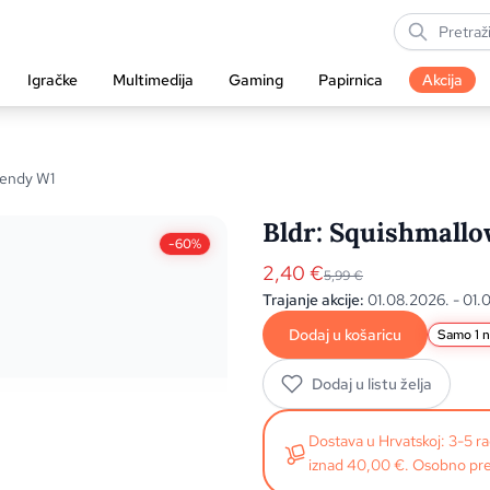
Igračke
Multimedija
Gaming
Papirnica
Akcija
Wendy W1
Bldr: Squishmallo
-60%
2,40
€
5,99
€
Trajanje akcije:
01.08.2026. - 01.
Dodaj u košaricu
Samo 1 n
Dodaj u listu želja
Dostava u Hrvatskoj: 3-5 
iznad 40,00 €. Osobno pre