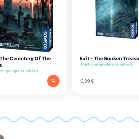
- The Cemetery Of The
Exit - The Sunken Treas
Društvene igre
|
Igre za odrasle
t
ne igre
|
Igre za odrasle
16,99
€