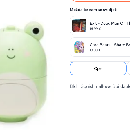
Možda će vam se svidjeti
Exit - Dead Man On T
16,99
€
Care Bears - Share B
19,99
€
Opis
Bldr: Squishmallows Builda