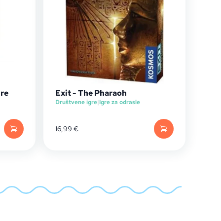
ure
Exit - The Pharaoh
Društvene igre
|
Igre za odrasle
16,99
€