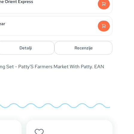
he Orient Express
ear
Detalji
Recenzije
g Set - Patty'S Farmers Market With Patty. EAN