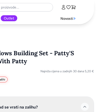
Outlet
Novosti
ws Building Set - Patty'S
ith Patty
Najniža cijena u zadnjih 30 dana
5,20
€
lihi
ad se vrati na zalihu?