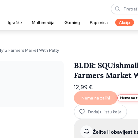
Igračke
Multimedija
Gaming
Papirnica
Akcija
ty’S Farmers Market With Patty
BLDR: SQUishmallo
Farmers Market W
12,99
€
Nema na zalihi
Nema na za
Dodaj u listu želja
Želite li obavijest k