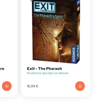
ure
Exit - The Pharaoh
Društvene igre
|
Igre za odrasle
16,99
€