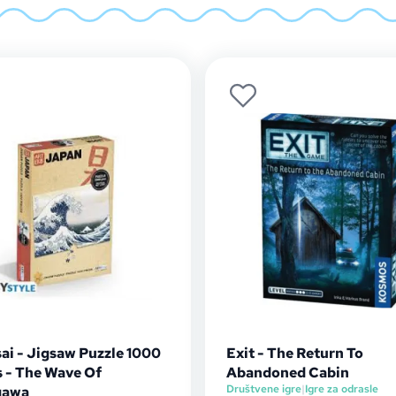
ai - Jigsaw Puzzle 1000
Exit - The Return To
s - The Wave Of
Abandoned Cabin
Društvene igre
|
Igre za odrasle
gawa