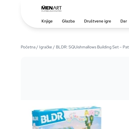
Knjige
Glazba
Društvene igre
Dar
Početna
/
Igračke
/ BLDR: SQUishmallows Building Set – Pat