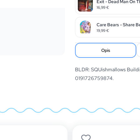
Exit - Dead Man On T
16,99
€
Care Bears - Share B
19,99
€
Opis
BLDR: SQUishmallows Buildin
0191726759874.