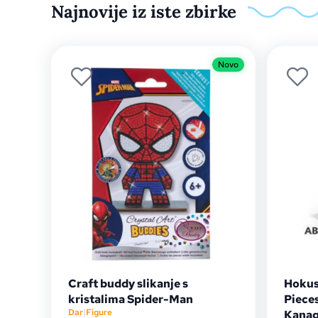
Najnovije iz iste zbirke
Novo
Craft buddy slikanje s
Hokus
kristalima Spider-Man
Piece
Dar
|
Figure
Kana