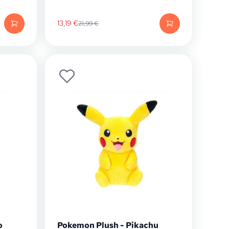
13,19
€
21,99
€
o
Pokemon Plush - Pikachu