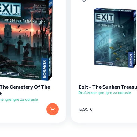
- The Cemetery Of The
Exit - The Sunken Treas
Društvene igre
|
Igre za odrasle
t
ne igre
|
Igre za odrasle
16,99
€