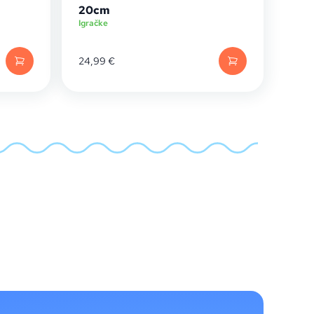
20cm
Igračke
24,99
€