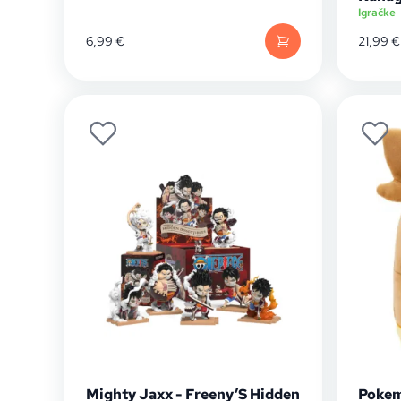
Igračke
6,99
€
21,99
€
Mighty Jaxx - Freeny’S Hidden
Pokem