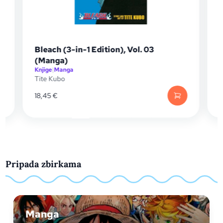
Bleach (3-in-1 Edition), Vol. 03
(Manga)
Knjige
|
Manga
K
Tite Kubo
18,45
€
1
Pripada zbirkama
Manga