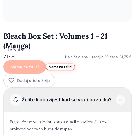
Bleach Box Set : Volumes 1 - 21
(Manga)
Tite Kubo
217,80
€
Najniža cijena u zadnjih 30 dana
131,75
€
Nema na zalihi
Nema na zalihi
Dodaj u listu želja
Želite li obavijest kad se vrati na zalihu?
Poslat ćemo vam jednu kratku email obavijest čim ovaj
proizvod ponovno bude dostupan.