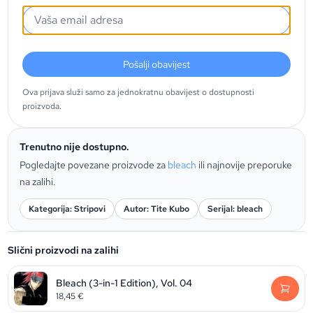
Pošalji obavijest
Ova prijava služi samo za jednokratnu obavijest o dostupnosti
proizvoda.
Trenutno nije dostupno.
Pogledajte povezane proizvode za
bleach
ili najnovije preporuke
na zalihi.
Kategorija: Stripovi
Autor: Tite Kubo
Serijal: bleach
Slični proizvodi na zalihi
Bleach (3-in-1 Edition), Vol. 04
18,45
€