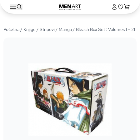
Početna
/
Knjige
/
Stripovi
/
Manga
/ Bleach Box Set : Volumes 1 – 21