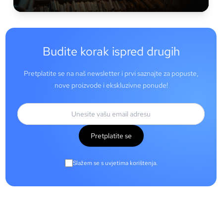
Budite korak ispred drugih
Pretplatite se na naš newsletter i prvi saznajte za popuste,
nove proizvode i ekskluzivne ponude!
Pretplatite se
Slažem se s uvjetima korištenja.