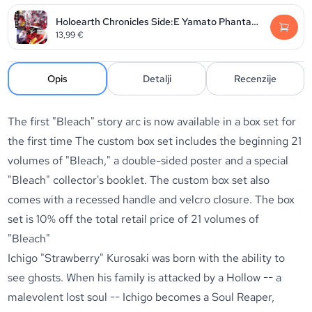
Holoearth Chronicles Side:E Yamato Phantasia, Volume 2
13,99
€
Opis
Detalji
Recenzije
The first "Bleach" story arc is now available in a box set for
the first time The custom box set includes the beginning 21
volumes of "Bleach," a double-sided poster and a special
"Bleach" collector's booklet. The custom box set also
comes with a recessed handle and velcro closure. The box
set is 10% off the total retail price of 21 volumes of
"Bleach"
Ichigo "Strawberry" Kurosaki was born with the ability to
see ghosts. When his family is attacked by a Hollow -- a
malevolent lost soul -- Ichigo becomes a Soul Reaper,