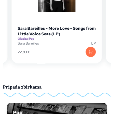
Sara Bareilles - More Love - Songs from
Little Voice Seas (LP)
Glazba
|
Pop
G
P
Sara Bareilles
LP
B
22,83
€
Pripada zbirkama
Pop