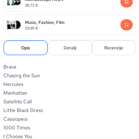
38,72
€
Music, Fashion, Film
29,95
€
Opis
Detalji
Recenzije
Brave
Chasing the Sun
Hercules
Manhattan
Satellite Call
Little Black Dress
Cassiopeia
1000 Times
I Choose You