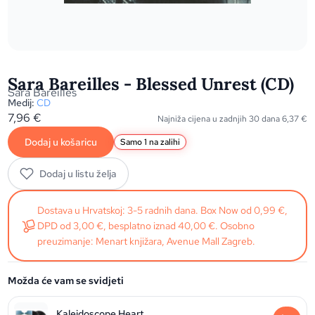
Sara Bareilles - Blessed Unrest (CD)
Sara Bareilles
Medij:
CD
7,96
€
Najniža cijena u zadnjih 30 dana
6,37
€
Dodaj u košaricu
Samo 1 na zalihi
Dodaj u listu želja
Dostava u Hrvatskoj: 3-5 radnih dana. Box Now od 0,99 €,
DPD od 3,00 €, besplatno iznad 40,00 €. Osobno
preuzimanje: Menart knjižara, Avenue Mall Zagreb.
Možda će vam se svidjeti
Kaleidoscope Heart