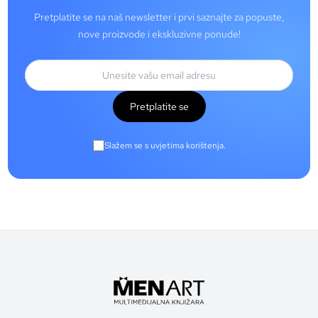
Pretplatite se na naš newsletter i prvi saznajte za popuste,
nove proizvode i ekskluzivne ponude!
Pretplatite se
Slažem se s uvjetima korištenja.