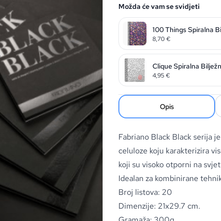
Možda će vam se svidjeti
100 Things Spiralna B
8,70
€
Clique Spiralna Biljež
4,95
€
Opis
Fabriano Black Black serija 
celuloze koju karakterizira v
koji su visoko otporni na svjet
Idealan za kombinirane tehnik
Broj listova: 20
Dimenzije: 21x29.7 cm.
Gramaža: 300g.