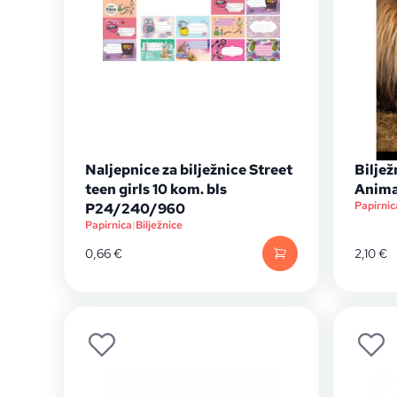
Naljepnice za bilježnice Street
Biljež
teen girls 10 kom. bls
Anima
Papirnic
P24/240/960
Papirnica
|
Bilježnice
0,66
€
2,10
€