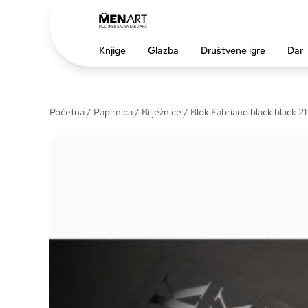
Knjige
Glazba
Društvene igre
Dar
Početna
/
Papirnica
/
Bilježnice
/ Blok Fabriano black black 