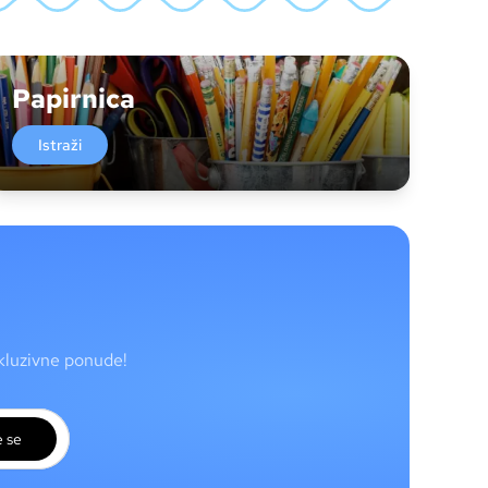
Papirnica
Istraži
skluzivne ponude!
e se