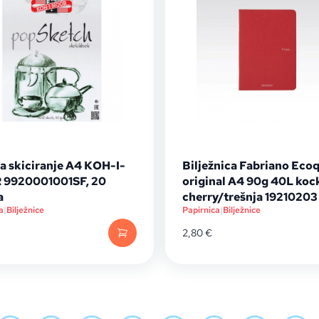
a skiciranje A4 KOH-I-
Bilježnica Fabriano Eco
9920001001SF, 20
original A4 90g 40L koc
a
cherry/trešnja 19210203
a
|
Bilježnice
Papirnica
|
Bilježnice
2,80
€