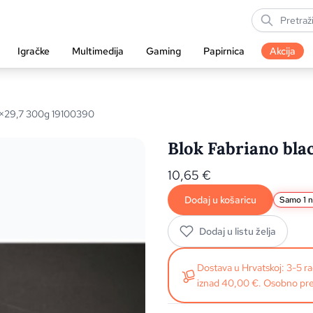
Igračke
Multimedija
Gaming
Papirnica
Akcija
21×29,7 300g 19100390
Blok Fabriano bla
10,65
€
Dodaj u košaricu
Samo 1 n
Dodaj u listu želja
Dostava u Hrvatskoj: 3-5 
iznad 40,00 €. Osobno pre