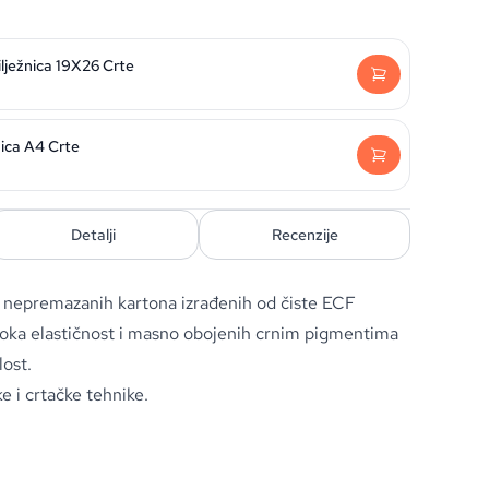
ilježnica 19X26 Crte
nica A4 Crte
Detalji
Recenzije
je nepremazanih kartona izrađenih od čiste ECF
isoka elastičnost i masno obojenih crnim pigmentima
lost.
e i crtačke tehnike.