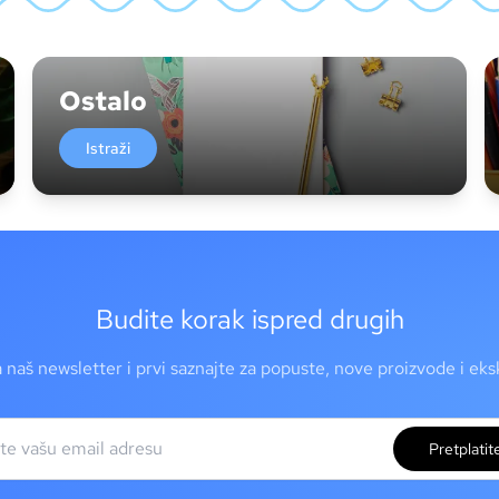
Ostalo
Istraži
Budite korak ispred drugih
a naš newsletter i prvi saznajte za popuste, nove proizvode i ek
Pretplatit