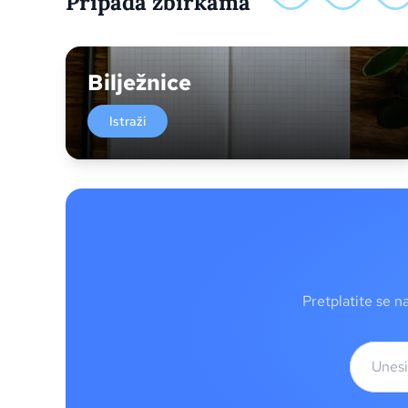
Pripada zbirkama
Bilježnice
Istraži
Pretplatite se n