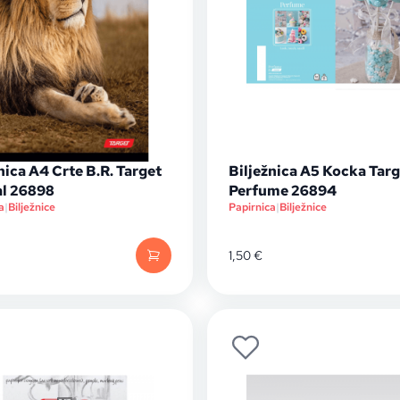
nica A4 Crte B.R. Target
Bilježnica A5 Kocka Targ
l 26898
Perfume 26894
a
|
Bilježnice
Papirnica
|
Bilježnice
1,50
€