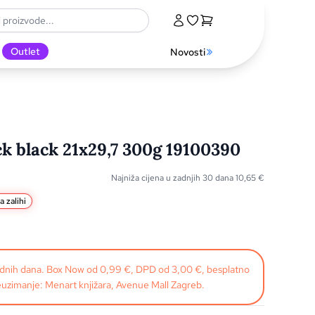
Outlet
Novosti
ck black 21x29,7 300g 19100390
Najniža cijena u zadnjih 30 dana
10,65
€
a zalihi
radnih dana. Box Now od 0,99 €, DPD od 3,00 €, besplatno
uzimanje: Menart knjižara, Avenue Mall Zagreb.