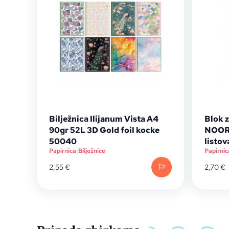
Bilježnica Ilijanum Vista A4
Blok z
90gr 52L 3D Gold foil kocke
NOOR 
50040
listov
Papirnica
|
Bilježnice
Papirnic
2,55
€
2,70
€