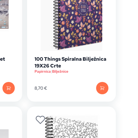
et
100 Things Spiralna Bilježnica
19X26 Crte
Papirnica
|
Bilježnice
8,70
€