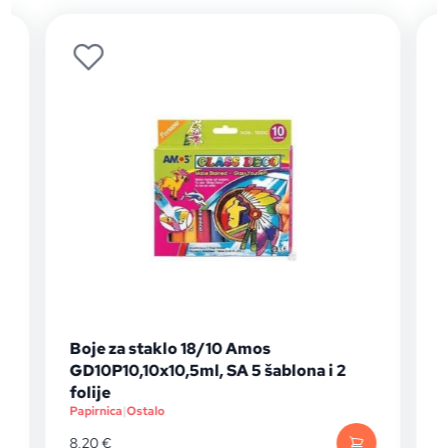
Boje za staklo 18/10 Amos
GD10P10,10x10,5ml, SA 5 šablona i 2
P
folije
Papirnica
|
Ostalo
8,20
€
1