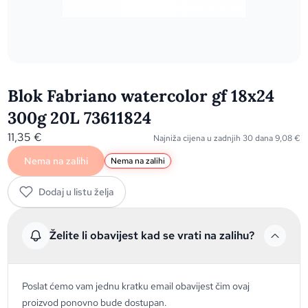
Blok Fabriano watercolor gf 18x24
300g 20L 73611824
11,35
€
Najniža cijena u zadnjih 30 dana
9,08
€
Nema na zalihi
Nema na zalihi
Dodaj u listu želja
Želite li obavijest kad se vrati na zalihu?
Poslat ćemo vam jednu kratku email obavijest čim ovaj
proizvod ponovno bude dostupan.