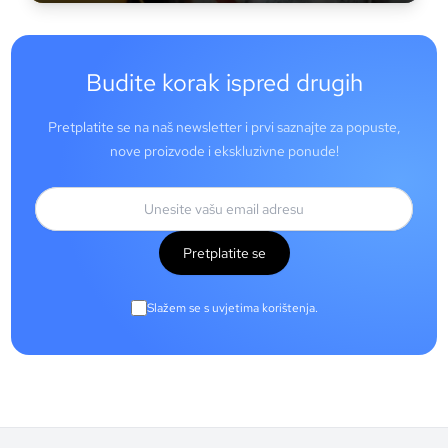
Budite korak ispred drugih
Pretplatite se na naš newsletter i prvi saznajte za popuste,
nove proizvode i ekskluzivne ponude!
Pretplatite se
Slažem se s uvjetima korištenja.