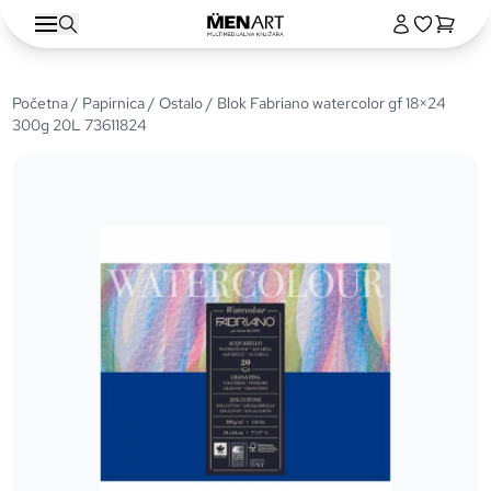
Početna
/
Papirnica
/
Ostalo
/ Blok Fabriano watercolor gf 18×24
300g 20L 73611824