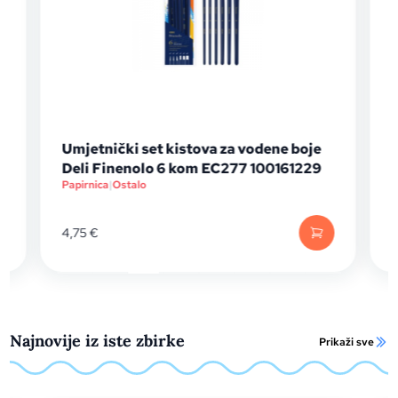
l
Umjetnički set kistova za vodene boje
Deli Finenolo 6 kom EC277 100161229
Papirnica
|
Ostalo
P
4,75
€
Najnovije iz iste zbirke
Prikaži sve