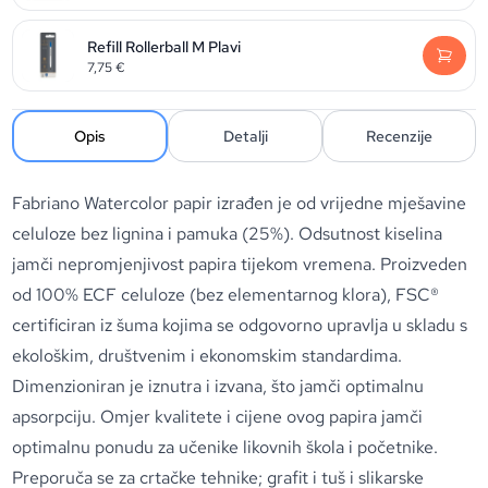
Refill Rollerball M Plavi
7,75
€
Opis
Detalji
Recenzije
Fabriano Watercolor papir izrađen je od vrijedne mješavine
celuloze bez lignina i pamuka (25%). Odsutnost kiselina
jamči nepromjenjivost papira tijekom vremena. Proizveden
od 100% ECF celuloze (bez elementarnog klora), FSC®
certificiran iz šuma kojima se odgovorno upravlja u skladu s
ekološkim, društvenim i ekonomskim standardima.
Dimenzioniran je iznutra i izvana, što jamči optimalnu
apsorpciju. Omjer kvalitete i cijene ovog papira jamči
optimalnu ponudu za učenike likovnih škola i početnike.
Preporuča se za crtačke tehnike; grafit i tuš i slikarske