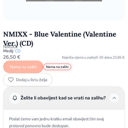
NMIXX - Blue Valentine (Valentine
Ver.) (CD)
NMIXX
Medij:
CD
26,50
€
Najniža cijena u zadnjih 30 dana
23,85
€
Nema na zalihi
Nema na zalihi
Dodaj u listu želja
Želite li obavijest kad se vrati na zalihu?
Poslat ćemo vam jednu kratku email obavijest čim ovaj
proizvod ponovno bude dostupan.