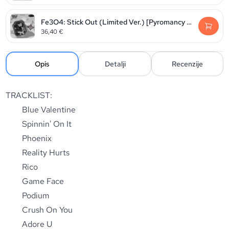
Fe3O4: Stick Out (Limited Ver.) [Pyromancy Ver.]
36,40
€
Opis
Detalji
Recenzije
TRACKLIST:
Blue Valentine
Spinnin' On It
Phoenix
Reality Hurts
Rico
Game Face
Podium
Crush On You
Adore U