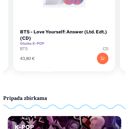
td. Edt.)
BTS - Love Yourself: Tear (Ltd. Edt.)
(CD)
Glazba
|
K-POP
CD
BTS
CD
33,70
€
Pripada zbirkama
K-POP