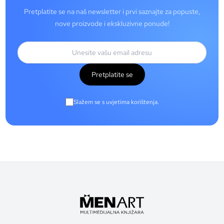
Pretplatite se na naš newsletter i prvi saznajte za popuste,
nove proizvode i ekskluzivne ponude!
Pretplatite se
Slažem se s uvjetima korištenja.