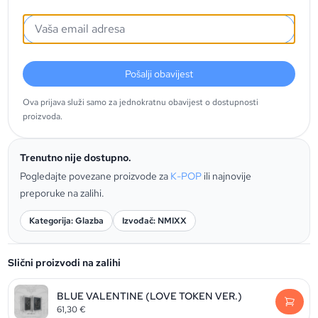
Pošalji obavijest
Ova prijava služi samo za jednokratnu obavijest o dostupnosti
proizvoda.
Trenutno nije dostupno.
Pogledajte povezane proizvode za
K-POP
ili najnovije
preporuke na zalihi.
Kategorija: Glazba
Izvođač: NMIXX
Slični proizvodi na zalihi
BLUE VALENTINE (LOVE TOKEN VER.)
61,30
€