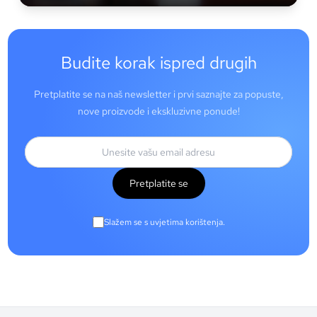
Budite korak ispred drugih
Pretplatite se na naš newsletter i prvi saznajte za popuste,
nove proizvode i ekskluzivne ponude!
Pretplatite se
Slažem se s uvjetima korištenja.