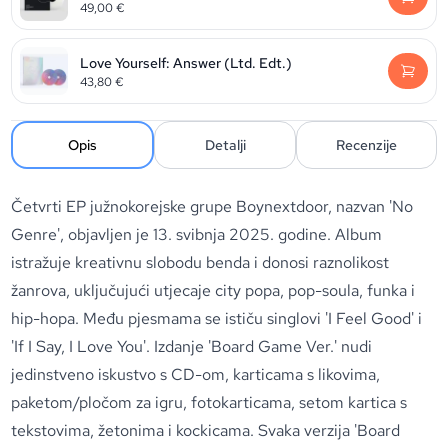
49,00
€
Love Yourself: Answer (Ltd. Edt.)
43,80
€
Opis
Detalji
Recenzije
Četvrti EP južnokorejske grupe Boynextdoor, nazvan 'No
Genre', objavljen je 13. svibnja 2025. godine. Album
istražuje kreativnu slobodu benda i donosi raznolikost
žanrova, uključujući utjecaje city popa, pop-soula, funka i
hip-hopa. Među pjesmama se ističu singlovi 'I Feel Good' i
'If I Say, I Love You'. Izdanje 'Board Game Ver.' nudi
jedinstveno iskustvo s CD-om, karticama s likovima,
paketom/pločom za igru, fotokarticama, setom kartica s
tekstovima, žetonima i kockicama. Svaka verzija 'Board