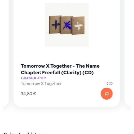
Tomorrow X Together - The Name
)
Chapter: Freefall (Clarity) (CD)
Glazba
|
K-POP
G
D
Tomorrow X Together
CD
T
34,80
€