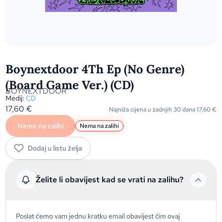
Boynextdoor 4Th Ep (No Genre)
(Board Game Ver.) (CD)
BOYNEXTDOOR
Medij:
CD
17,60
€
Najniža cijena u zadnjih 30 dana
17,60
€
Nema na zalihi
Nema na zalihi
Dodaj u listu želja
Želite li obavijest kad se vrati na zalihu?
Poslat ćemo vam jednu kratku email obavijest čim ovaj