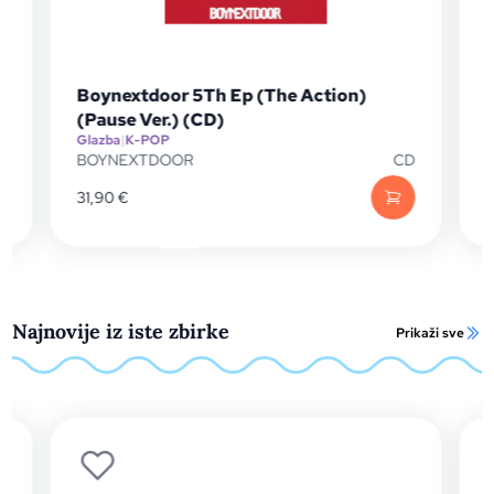
Boynextdoor 5Th Ep (The Action)
(Pause Ver.) (CD)
Glazba
|
K-POP
G
D
BOYNEXTDOOR
CD
31,90
€
Najnovije iz iste zbirke
Prikaži sve