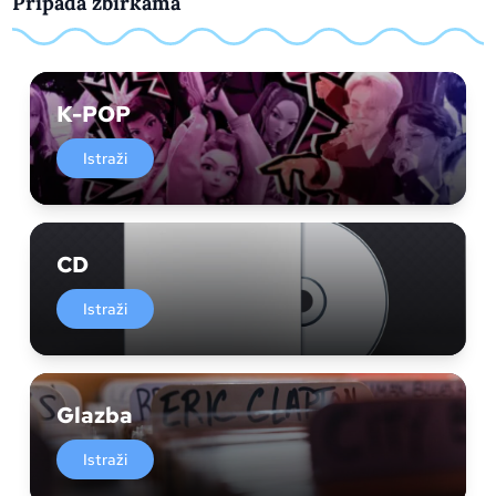
Pripada zbirkama
K-POP
Istraži
CD
Istraži
Glazba
Istraži