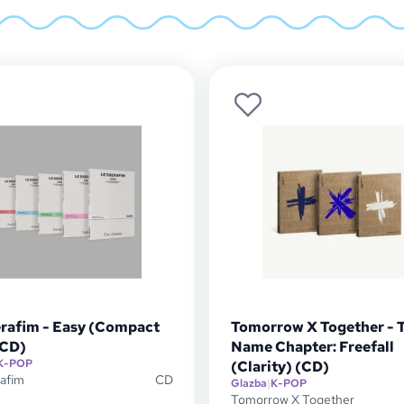
erafim - Easy (Compact
Tomorrow X Together - 
(CD)
Name Chapter: Freefall
K-POP
(Clarity) (CD)
afim
CD
Glazba
|
K-POP
Tomorrow X Together