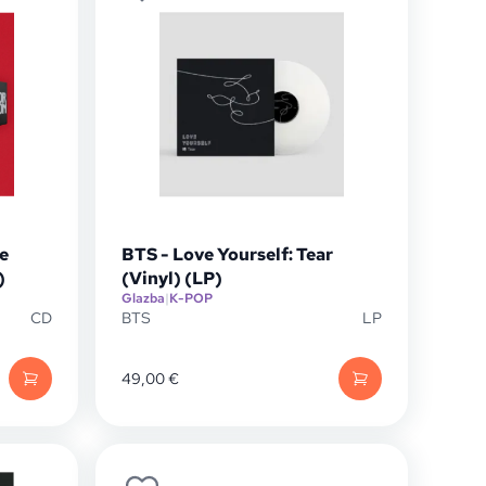
e
BTS - Love Yourself: Tear
)
(Vinyl) (LP)
Glazba
|
K-POP
CD
BTS
LP
49,00
€