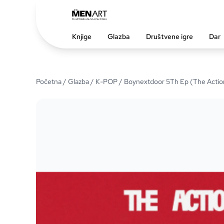
Knjige
Glazba
Društvene igre
Dar
Početna
/
Glazba
/
K-POP
/ Boynextdoor 5Th Ep (The Action