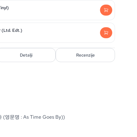
inyl)
 (Ltd. Edt.)
Detalji
Recenzije
 (영문명 : As Time Goes By))