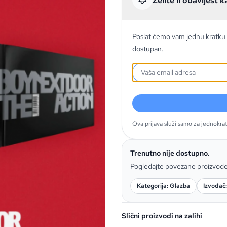
Želite li obavijest k
Poslat ćemo vam jednu kratku 
dostupan.
Ova prijava služi samo za jednokra
Trenutno nije dostupno.
Pogledajte povezane proizvod
Kategorija: Glazba
Izvođa
Slični proizvodi na zalihi