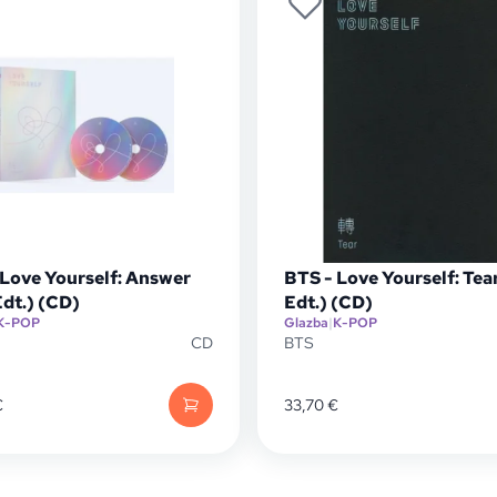
 Love Yourself: Answer
BTS - Love Yourself: Tear
Edt.) (CD)
Edt.) (CD)
K-POP
Glazba
|
K-POP
CD
BTS
€
33,70
€