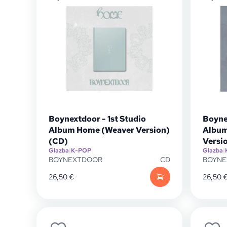
Boynextdoor - 1st Studio
Boynex
Album Home (Weaver Version)
Album
(CD)
Versi
Glazba
|
K-POP
Glazba
|
BOYNEXTDOOR
CD
BOYN
26,50
€
26,50