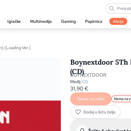
Igračke
Multimedija
Gaming
Papirnica
Akcija
) (Loading Ver.)
Boynextdoor 5Th E
(CD)
BOYNEXTDOOR
Medij:
CD
31,90
€
Nema na zalihi
Nema na za
Dodaj u listu želja