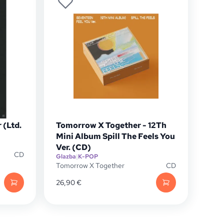
 (Ltd.
Tomorrow X Together - 12Th
Mini Album Spill The Feels You
Ver. (CD)
CD
Glazba
|
K-POP
Tomorrow X Together
CD
26,90
€