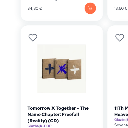
34,80
€
18,60
€
Tomorrow X Together - The
11Th 
Name Chapter: Freefall
Heaven
Glazba
|
(Reality) (CD)
Sevent
Glazba
|
K-POP