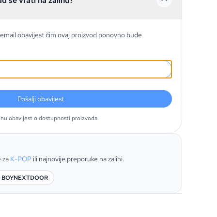
ad se vrati na zalihu?
email obavijest čim ovaj proizvod ponovno bude
Pošalji obavijest
tnu obavijest o dostupnosti proizvoda.
e za
K-POP
ili najnovije preporuke na zalihi.
č: BOYNEXTDOOR