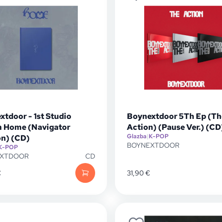
tdoor - 1st Studio
Boynextdoor 5Th Ep (Th
 Home (Navigator
Action) (Pause Ver.) (CD
Glazba
|
K-POP
on) (CD)
BOYNEXTDOOR
K-POP
EXTDOOR
CD
€
31,90
€