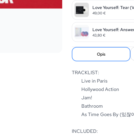
Love Yourself: Tear (V
49,00
€
Love Yourself: Answer
43,80
€
Opis
TRACKLIST:
Live in Paris
Hollywood Action
Jam!
Bathroom
As Time Goes By (있잖아
INCLUDED: