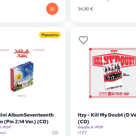
34,80
€
Popularno
Mini AlbumSeventeenth
Itzy - Kill My Doubt (D Ve
 (Pm 2:14 Ver.) (CD)
(CD)
K-POP
Glazba
|
K-POP
een
CD
ITZY