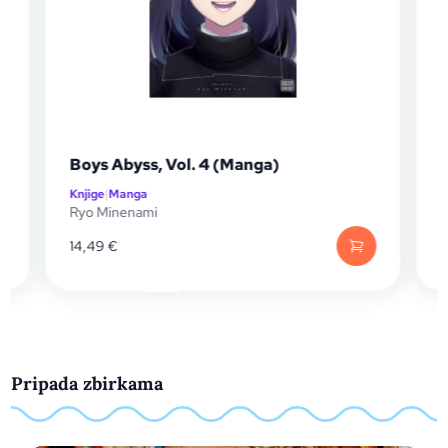
Boys Abyss, Vol. 4 (Manga)
Boys Aby
Knjige
|
Manga
Knjige
|
Man
Ryo Minenami
Ryo Minen
14,49
€
13,20
€
Pripada zbirkama