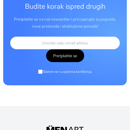
Budite korak ispred drugih
Pretplatite se na naš newsletter i prvi saznajte za popuste,
nove proizvode i ekskluzivne ponude!
Pretplatite se
Slažem se s uvjetima korištenja.