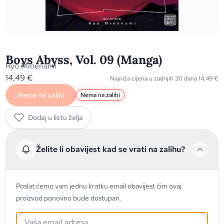
Boys Abyss, Vol. 09 (Manga)
Ryo Minenami
14,49
€
Najniža cijena u zadnjih 30 dana
14,49
€
Nema na zalihi
Nema na zalihi
Dodaj u listu želja
Želite li obavijest kad se vrati na zalihu?
Poslat ćemo vam jednu kratku email obavijest čim ovaj
proizvod ponovno bude dostupan.