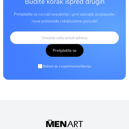
Budite korak ispred drugih
Pretplatite se na naš newsletter i prvi saznajte za popuste,
nove proizvode i ekskluzivne ponude!
Pretplatite se
Slažem se s uvjetima korištenja.