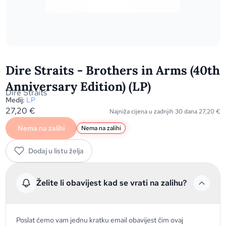
Dire Straits - Brothers in Arms (40th
Anniversary Edition) (LP)
Dire Straits
Medij:
LP
27,20
€
Najniža cijena u zadnjih 30 dana
27,20
€
Nema na zalihi
Nema na zalihi
Dodaj u listu želja
Želite li obavijest kad se vrati na zalihu?
Poslat ćemo vam jednu kratku email obavijest čim ovaj