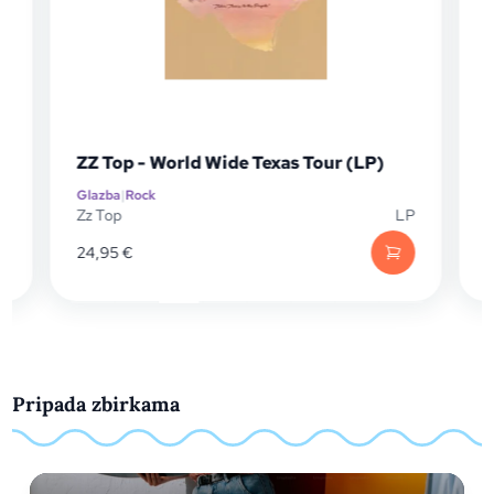
 - World Wide Texas Tour (LP)
Grateful Dead (
Rock
Glazba
|
Rock
LP
Grateful Dead
€
24,10
€
Pripada zbirkama