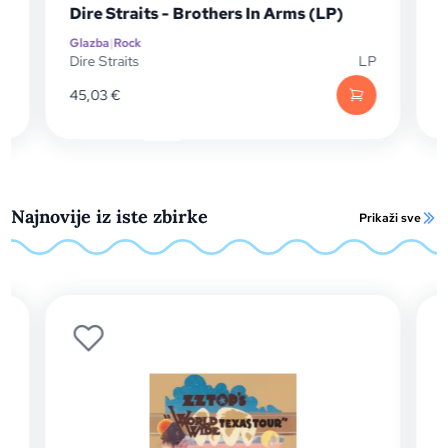
traits - Brothers In Arms (LP)
Dire Straits - M
Rock
Glazba
|
Rock
aits
LP
Dire Straits
€
27,20
€
Najnovije iz iste zbirke
Prikaži sve