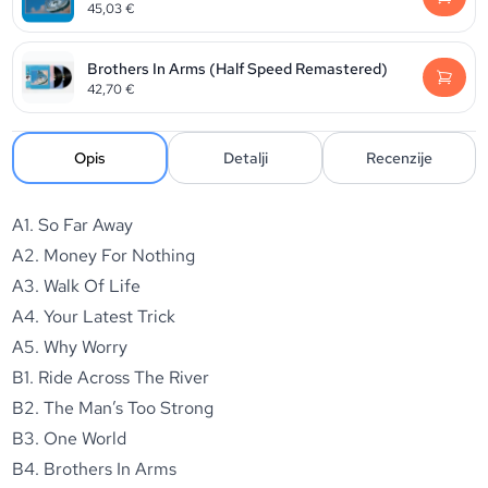
45,03
€
Brothers In Arms (Half Speed Remastered)
42,70
€
Opis
Detalji
Recenzije
A1. So Far Away
A2. Money For Nothing
A3. Walk Of Life
A4. Your Latest Trick
A5. Why Worry
B1. Ride Across The River
B2. The Man’s Too Strong
B3. One World
B4. Brothers In Arms