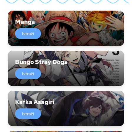
Manga
Istraži
Bungo Stray Dogs
Istraži
Kafka Asagiri
Istraži