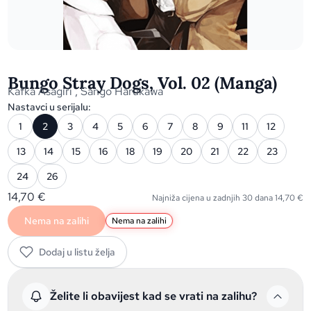
Bungo Stray Dogs, Vol. 02 (Manga)
Kafka Asagiri
,
Sango Harukawa
Nastavci u serijalu:
1
2
3
4
5
6
7
8
9
11
12
13
14
15
16
18
19
20
21
22
23
24
26
14,70
€
Najniža cijena u zadnjih 30 dana
14,70
€
Nema na zalihi
Nema na zalihi
Dodaj u listu želja
Želite li obavijest kad se vrati na zalihu?