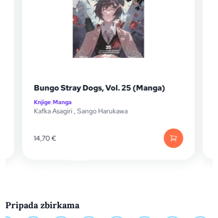
Bungo St
Bungo Stray Dogs, Vol. 25 (Manga)
(Manga
Knjige
|
Manga
Knjige
|
Man
Kafka Asagiri
,
Sango Harukawa
Kafka Asag
14,70
€
14,70
€
Pripada zbirkama