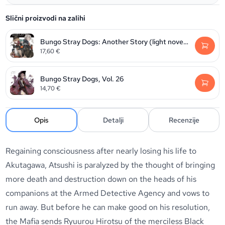
Slični proizvodi na zalihi
Bungo Stray Dogs: Another Story (light novel): Yukito Ayatsuji vs. Natsuhiko Kyougoku
17,60
€
Bungo Stray Dogs, Vol. 26
14,70
€
Opis
Detalji
Recenzije
Regaining consciousness after nearly losing his life to
Akutagawa, Atsushi is paralyzed by the thought of bringing
more death and destruction down on the heads of his
companions at the Armed Detective Agency and vows to
run away. But before he can make good on his resolution,
the Mafia sends Ryuurou Hirotsu of the merciless Black