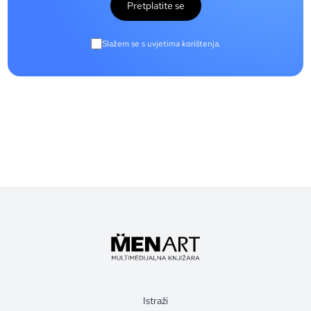
Pretplatite se
Slažem se s uvjetima korištenja.
Istraži