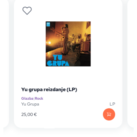
)
Yu grupa reizdanje (LP)
Glazba
|
Rock
G
D
Yu Grupa
LP
Y
25,00
€
9