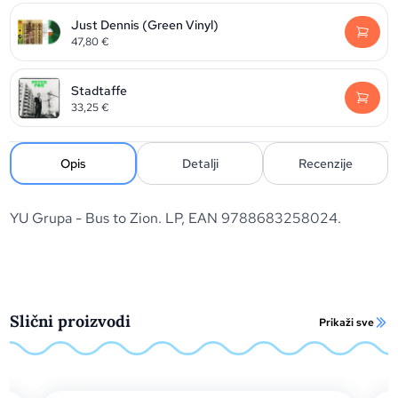
Just Dennis (Green Vinyl)
47,80
€
Stadtaffe
33,25
€
Opis
Detalji
Recenzije
YU Grupa - Bus to Zion. LP, EAN 9788683258024.
Slični proizvodi
Prikaži sve