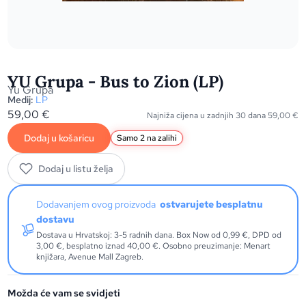
YU Grupa - Bus to Zion (LP)
Yu Grupa
Medij:
LP
59,00
€
Najniža cijena u zadnjih 30 dana
59,00
€
Dodaj u košaricu
Samo 2 na zalihi
Dodaj u listu želja
Dodavanjem ovog proizvoda
ostvarujete besplatnu
dostavu
Dostava u Hrvatskoj: 3-5 radnih dana. Box Now od 0,99 €, DPD od
3,00 €, besplatno iznad 40,00 €. Osobno preuzimanje: Menart
knjižara, Avenue Mall Zagreb.
Možda će vam se svidjeti