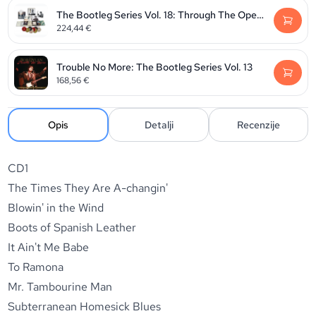
The Bootleg Series Vol. 18: Through The Open Window 1965-1963
224,44
€
Trouble No More: The Bootleg Series Vol. 13
168,56
€
Opis
Detalji
Recenzije
CD1
The Times They Are A-changin'
Blowin' in the Wind
Boots of Spanish Leather
It Ain't Me Babe
To Ramona
Mr. Tambourine Man
Subterranean Homesick Blues