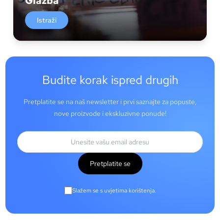
Glazba
Istraži
Budite korak ispred drugih
Pretplatite se na naš newsletter i prvi saznajte za popuste,
nove proizvode i ekskluzivne ponude!
Pretplatite se
Slažem se s uvjetima korištenja.