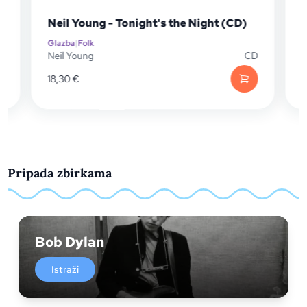
 (CD)
Rhiannon Giddens - Youre The One CD
Glazba
|
Folk
CD
Rhiannon Giddens
CD
16,45
€
Pripada zbirkama
Bob Dylan
Istraži