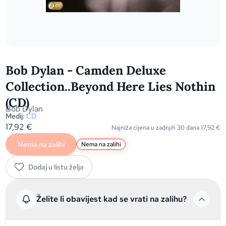
Bob Dylan - Camden Deluxe
Collection..Beyond Here Lies Nothin
(CD)
Bob Dylan
Medij:
CD
17,92
€
Najniža cijena u zadnjih 30 dana
17,92
€
Nema na zalihi
Nema na zalihi
Dodaj u listu želja
Želite li obavijest kad se vrati na zalihu?