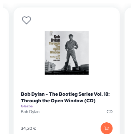
. 18:
Bob Dylan - The Bootleg Series Vol. 18:
Through The Open Window 1965-1963
(CD)
CD
Glazba
Bob Dylan
CD
224,44
€