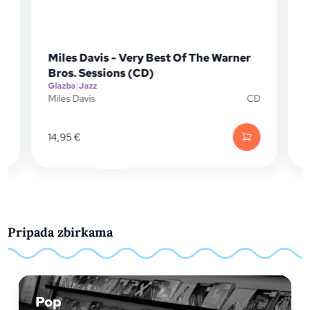
Miles Davis - Very Best Of The Warner
Bros. Sessions (CD)
Glazba
|
Jazz
D
Miles Davis
CD
G
M
14,95
€
Pripada zbirkama
Pop