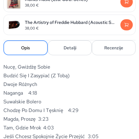
38,00
€
The Artistry of Freddie Hubbard (Acoustic Sounds)
38,00
€
Opis
Detalji
Recenzije
Nucę, Gwiżdżę Sobie
Budzić Się I Zasypiać (Z Tobą)
Dwoje Różnych
Naganga
4:18
Suwalskie Bolero
Chodzę Po Domu I Tęsknię
4:29
Magda, Proszę
3:23
Tam, Gdzie Mrok
4:03
Jeśli Chcesz Spokojnie Życie Przejść
3:05