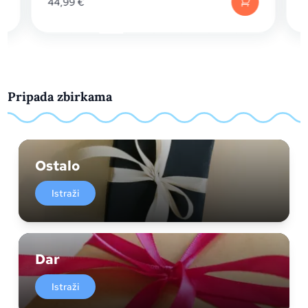
44,99
€
Pripada zbirkama
Ostalo
Istraži
Dar
Istraži