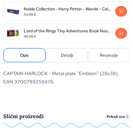
Noble Collection - Harry Potter - Wands - Celebration Wand
54,99
€
Lord of the Rings Tiny Adventures Book Nook Mini Diorama Minas Tirith 23 cm
49,99
€
Opis
Detalji
Recenzije
CAPTAIN HARLOCK - Metal plate "Emblem" (28x38).
EAN 3700789258476.
Slični proizvodi
Prikaži sve