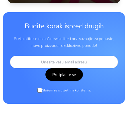
Budite korak ispred drugih
Pretplatite se na naš newsletter i prvi saznajte za popuste,
nove proizvode i ekskluzivne ponude!
Pretplatite se
Slažem se s uvjetima korištenja.