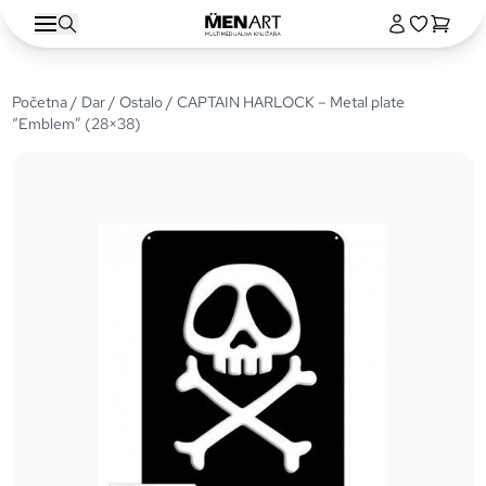
Početna
/
Dar
/
Ostalo
/ CAPTAIN HARLOCK – Metal plate
“Emblem” (28×38)