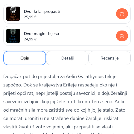
Dvor krila i propasti
25,99
€
Dvor magle i bijesa
24,99
€
Opis
Detalji
Recenzije
Dugačak put do prijestolja za Aelin Galathynius tek je
započeo. Dok se kraljevstva Erileje raspadaju oko nje i
prijeti opći rat, neprijatelji postaju saveznici, a dojučerašnji
saveznici izdajnici koji joj žele oteti krunu Terrasena. Aelin
od mračnih sila mora zaštititi sve do kojih joj je stalo. Zato
će morati uroniti u neistražene dubine čarolije, riskirati
vlastiti život i živote voljenih, ali i prepustiti se vlasti