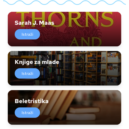
Sarah J. Maas
Istraži
Knjige za mlade
Istraži
Beletristika
Istraži