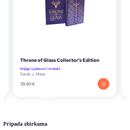
Throne of Glass Collector’s Edition
D
Knjige
|
Ljubavni i erotski
K
Sarah J. Maas
S
39,60
€
Pripada zbirkama