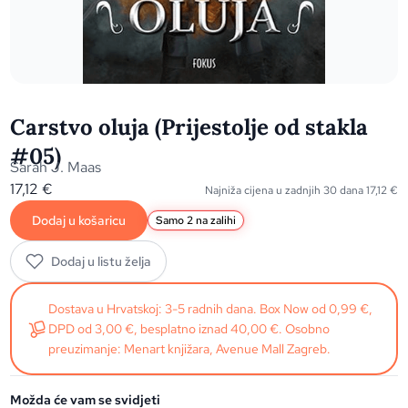
Carstvo oluja (Prijestolje od stakla
#05)
Sarah J. Maas
17,12
€
Najniža cijena u zadnjih 30 dana
17,12
€
Dodaj u košaricu
Samo 2 na zalihi
Dodaj u listu želja
Dostava u Hrvatskoj: 3-5 radnih dana. Box Now od 0,99 €,
DPD od 3,00 €, besplatno iznad 40,00 €. Osobno
preuzimanje: Menart knjižara, Avenue Mall Zagreb.
Možda će vam se svidjeti