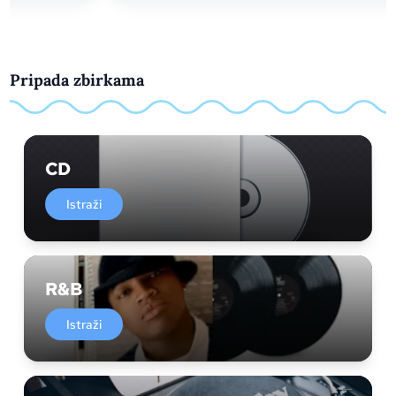
Pripada zbirkama
CD
Istraži
R&B
Istraži