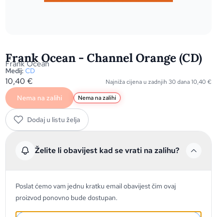
Frank Ocean - Channel Orange (CD)
Frank Ocean
Medij:
CD
10,40
€
Najniža cijena u zadnjih 30 dana
10,40
€
Nema na zalihi
Nema na zalihi
Dodaj u listu želja
Želite li obavijest kad se vrati na zalihu?
Poslat ćemo vam jednu kratku email obavijest čim ovaj
proizvod ponovno bude dostupan.