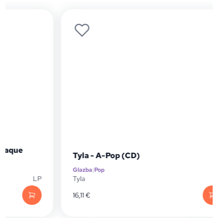
Tyla - A-Pop (CD)
Glazba
|
Pop
LP
Tyla
CD
16,11
€