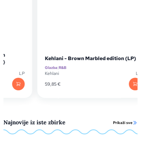
Kehlani - Brown Marbled edition (LP)
Glazba
|
R&B
LP
Kehlani
LP
59,85
€
Najnovije iz iste zbirke
Prikaži sve