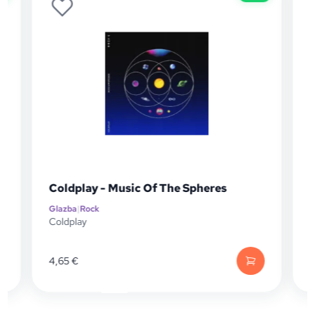
Green Day - Nimrods (Original
he Spheres
Soundtrack) (LP)
Glazba
|
Igrani film
Green Day
39,90
€