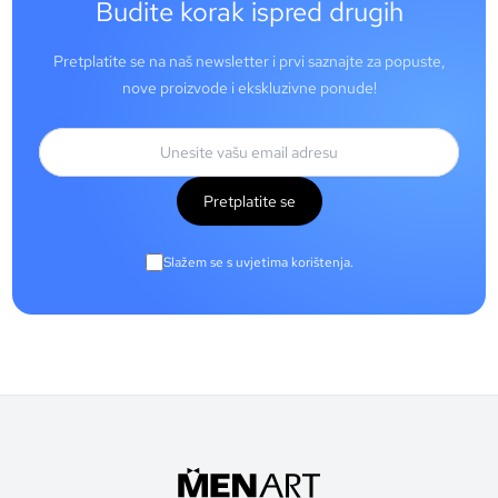
Budite korak ispred drugih
Pretplatite se na naš newsletter i prvi saznajte za popuste,
nove proizvode i ekskluzivne ponude!
Pretplatite se
Slažem se s uvjetima korištenja.