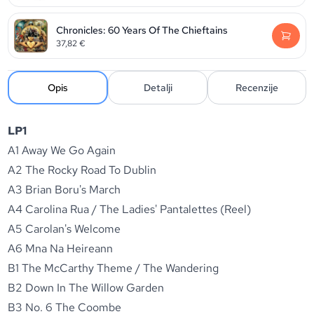
Chronicles: 60 Years Of The Chieftains
37,82
€
Opis
Detalji
Recenzije
LP1
A1 Away We Go Again
A2 The Rocky Road To Dublin
A3 Brian Boru's March
A4 Carolina Rua / The Ladies' Pantalettes (Reel)
A5 Carolan's Welcome
A6 Mna Na Heireann
B1 The McCarthy Theme / The Wandering
B2 Down In The Willow Garden
B3 No. 6 The Coombe