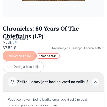
Chronicles: 60 Years Of The
Chieftains (LP)
The Chieftains
Medij:
LP
37,82
€
Najniža cijena u zadnjih 30 dana
37,82
€
Nema na zalihi
Nema na zalihi
Dodaj u listu želja
Želite li obavijest kad se vrati na zalihu?
Poslat ćemo vam jednu kratku email obavijest čim ovaj
proizvod ponovno bude dostupan.