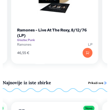
 Roxy, 8/12/76
Franz Ferdinand - Tonight (LP)
Glazba
|
Rock
LP
Franz Ferdinand
33,25
€
Najnovije iz iste zbirke
Prikaži sve
Novo