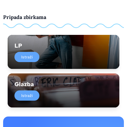
Pripada zbirkama
LP
Istraži
Glazba
Istraži