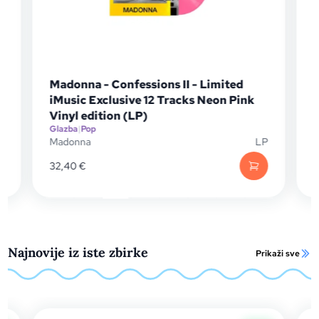
adonna - Confessions II - Limited
Madonna - C
Music Exclusive 12 Tracks Neon Pink
Exclusive 1
inyl edition (LP)
(LP)
lazba
|
Pop
Glazba
|
Pop
adonna
LP
Madonna
2,40
€
32,40
€
Najnovije iz iste zbirke
Prikaži sve