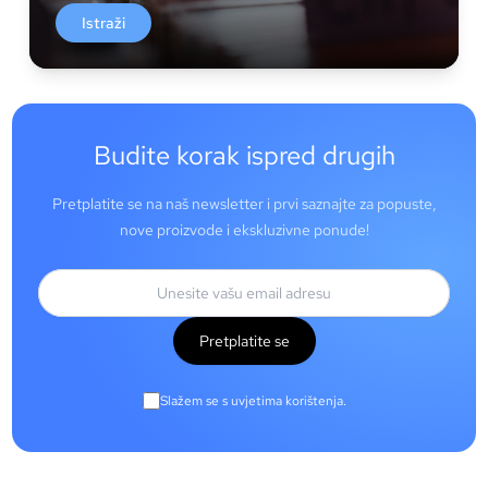
Istraži
Budite korak ispred drugih
Pretplatite se na naš newsletter i prvi saznajte za popuste,
nove proizvode i ekskluzivne ponude!
Pretplatite se
Slažem se s uvjetima korištenja.