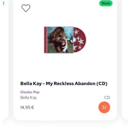
Novo
Bella Kay - My Reckless Abandon (CD)
Charli X
Glazba
|
Pop
Glazba
|
Pop
Bella Kay
CD
Charli XC
14,95
€
21,60
€