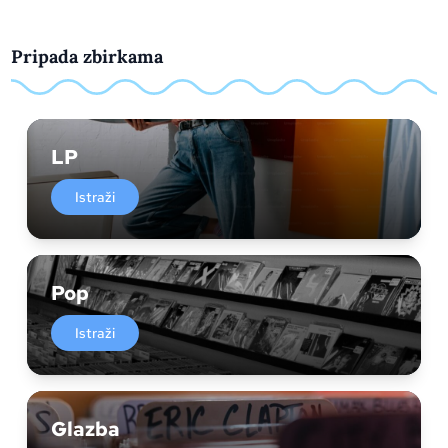
Pripada zbirkama
LP
Istraži
Pop
Istraži
Glazba