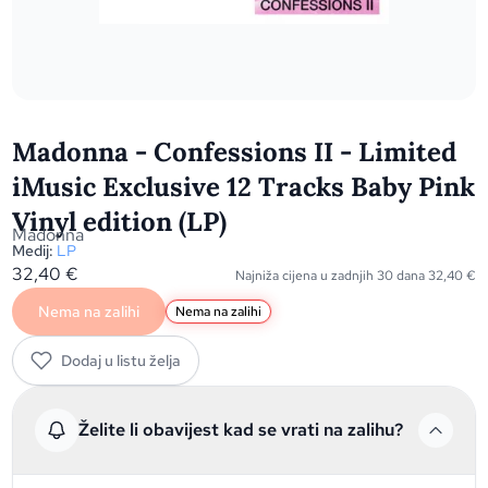
Madonna - Confessions II - Limited
iMusic Exclusive 12 Tracks Baby Pink
Vinyl edition (LP)
Madonna
Medij:
LP
32,40
€
Najniža cijena u zadnjih 30 dana
32,40
€
Nema na zalihi
Nema na zalihi
Dodaj u listu želja
Želite li obavijest kad se vrati na zalihu?