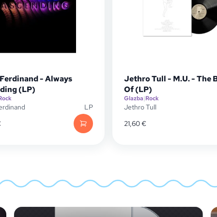
 Ferdinand - Always
Jethro Tull - M.U. - The 
ding (LP)
Of (LP)
Rock
Glazba
|
Rock
erdinand
LP
Jethro Tull
€
21,60
€