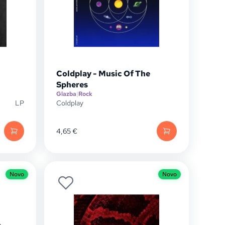
Coldplay - Music Of The
Spheres
Glazba
|
Rock
LP
Coldplay
4,65
€
Novo
Novo