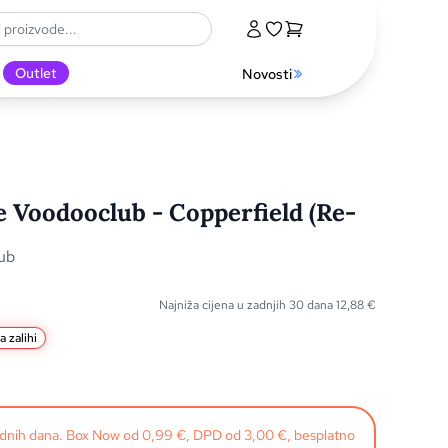
Outlet
Novosti
e Voodooclub - Copperfield (Re-
lub
Najniža cijena u zadnjih 30 dana
12,88
€
 zalihi
radnih dana. Box Now od 0,99 €, DPD od 3,00 €, besplatno