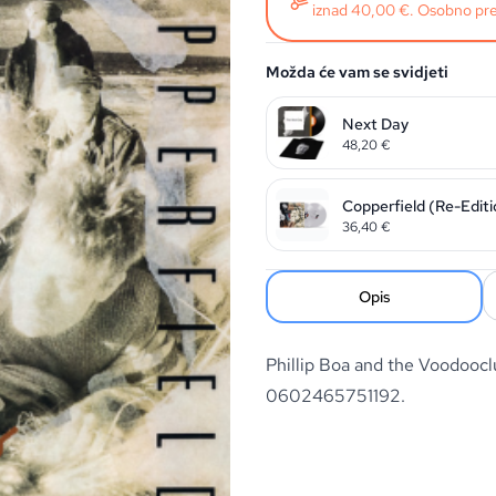
iznad 40,00 €. Osobno pre
Možda će vam se svidjeti
Next Day
48,20
€
Copperfield (Re-Edit
36,40
€
Opis
Phillip Boa and the Voodooc
0602465751192.