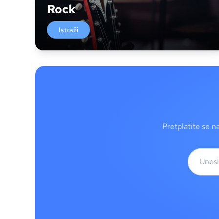
Rock
Istraži
Pretplatite se n