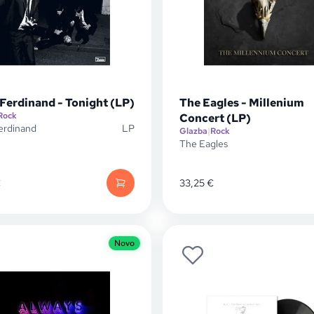
Ferdinand - Tonight (LP)
The Eagles - Millenium
Rock
Concert (LP)
erdinand
LP
Glazba
|
Rock
The Eagles
€
33,25
€
Novo