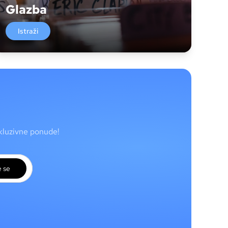
Glazba
Istraži
skluzivne ponude!
e se