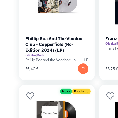
Phillip Boa And The Voodoo
Franz 
Glazba
|
Club - Copperfield (Re-
Franz F
Edition 2024) (LP)
Glazba
|
Rock
Phillip Boa and the Voodooclub
LP
36,40
€
33,25
Novo
Popularno