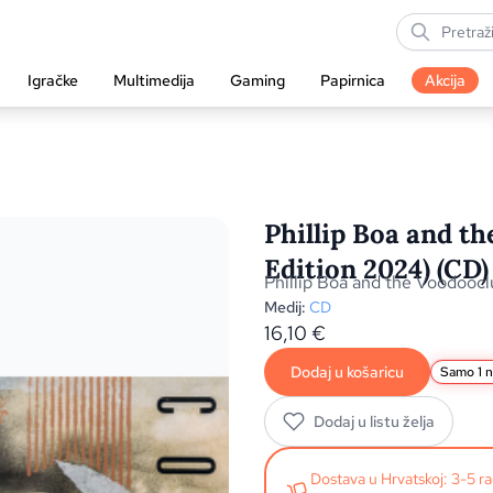
Igračke
Multimedija
Gaming
Papirnica
Akcija
Phillip Boa and th
Edition 2024) (CD)
Phillip Boa and the Voodooc
Medij:
CD
16,10
€
Dodaj u košaricu
Samo 1 na
Dodaj u listu želja
Dostava u Hrvatskoj: 3-5 