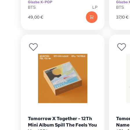
Glazba
|
K-POP
Glazba
|
BTS
LP
BTS
49,00
€
37,10
€
Tomorrow X Together - 12Th
Tomor
Mini Album Spill The Feels You
Name 