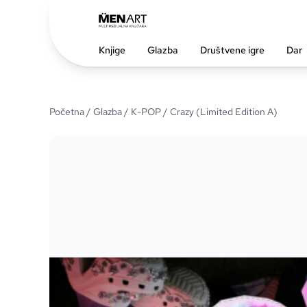
Knjige
Glazba
Društvene igre
Dar
Početna
/
Glazba
/
K-POP
/ Crazy (Limited Edition A)