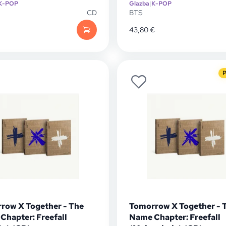
K-POP
Glazba
|
K-POP
CD
BTS
43,80
€
P
row X Together - The
Tomorrow X Together - 
Chapter: Freefall
Name Chapter: Freefall