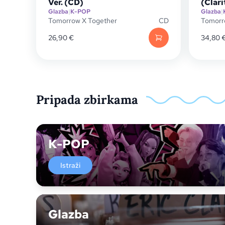
Ver. (CD)
(Clari
Glazba
|
K-POP
Glazba
|
Tomorrow X Together
CD
Tomorr
26,90
€
34,80
Pripada zbirkama
K-POP
Istraži
Glazba