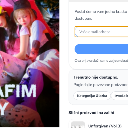
Poslat ćemo vam jednu kratku 
dostupan.
Ova prijava služi samo za jednokra
Trenutno nije dostupno.
Pogledajte povezane proizvod
Kategorija: Glazba
Izvođač
Slični proizvodi na zalihi
Unforgiven (Vol.3)