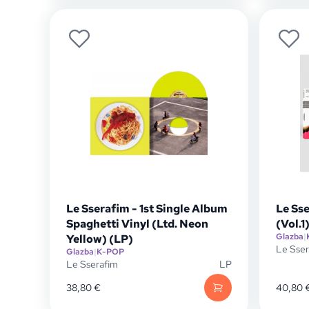
Le Sserafim - 1st Single Album
Le Ss
Spaghetti Vinyl (Ltd. Neon
(Vol.1
Glazba
|
Yellow) (LP)
Le Sser
Glazba
|
K-POP
Le Sserafim
LP
38,80
€
40,80