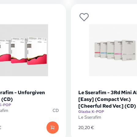
erafim - Unforgiven
Le Sserafim - 3Rd Mini 
) (CD)
[Easy] (Compact Ver.)
K-POP
[Cheerful Red Ver.] (CD)
afim
CD
Glazba
|
K-POP
Le Sserafim
€
20,20
€