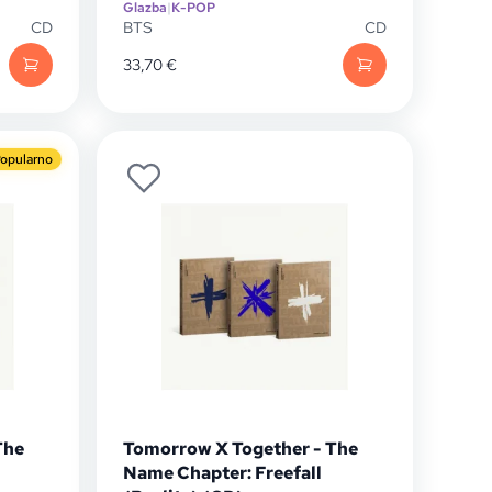
Glazba
|
K-POP
CD
BTS
CD
33,70
€
opularno
The
Tomorrow X Together - The
Name Chapter: Freefall