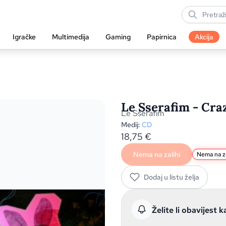
Igračke
Multimedija
Gaming
Papirnica
Akcija
Le Sserafim - Craz
Le Sserafim
Medij:
CD
18,75
€
Nema na zalihi
Nema na za
Dodaj u listu želja
Želite li obavijest k