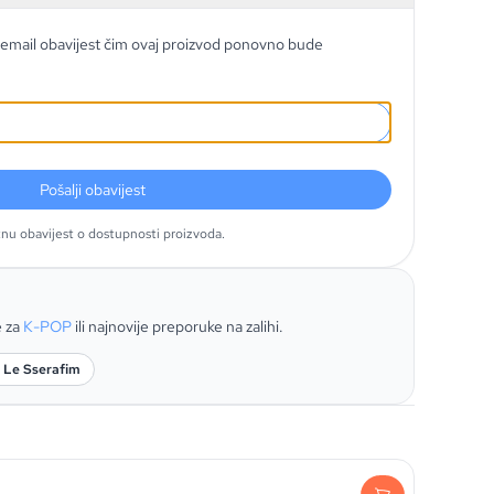
email obavijest čim ovaj proizvod ponovno bude
Pošalji obavijest
tnu obavijest o dostupnosti proizvoda.
e za
K-POP
ili najnovije preporuke na zalihi.
: Le Sserafim