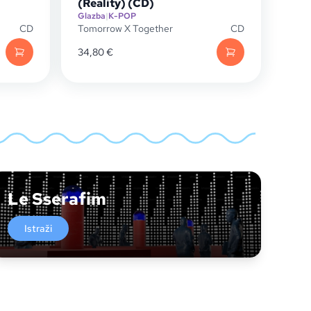
(Reality) (CD)
Glazba
|
K-POP
CD
Tomorrow X Together
CD
34,80
€
Le Sserafim
Istraži