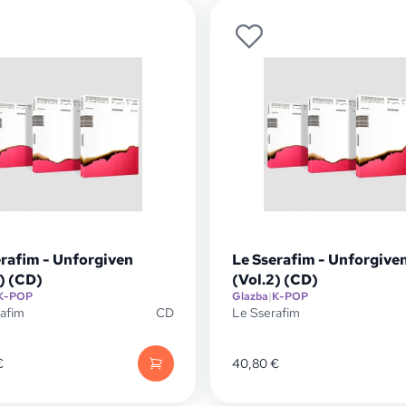
erafim - Unforgiven
Le Sserafim - Unforgive
) (CD)
(Vol.2) (CD)
K-POP
Glazba
|
K-POP
afim
CD
Le Sserafim
€
40,80
€