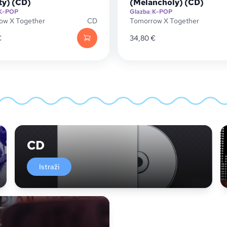
ty) (CD)
(Melancholy) (CD)
K-POP
Glazba
|
K-POP
ow X Together
CD
Tomorrow X Together
€
34,80
€
CD
Istraži