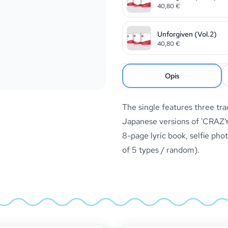
40,80
€
Unforgiven (Vol.2)
40,80
€
Opis
The single features three tra
Japanese versions of 'CRAZY
8-page lyric book, selfie phot
of 5 types / random).