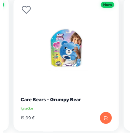
o
Novo
Care Bears - Grumpy Bear
Igračke
I
19,99
€