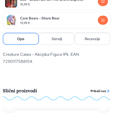
16,99
€
Care Bears - Share Bear
19,99
€
Opis
Detalji
Recenzije
Creature Cases - Akcijska Figura 1Pk. EAN
7290117588154.
Slični proizvodi
Prikaži sve