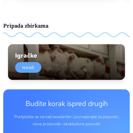
Pripada zbirkama
Igračke
Istraži
Budite korak ispred drugih
Pretplatite se na naš newsletter i prvi saznajte za popuste,
nove proizvode i ekskluzivne ponude!