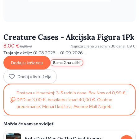
Creature Cases - Akcijska Figura 1Pk
8,00
€
15,99
€
Najniža cijena u zadnjih 30 dana
11,19
€
Trajanje akcije:
01.08.2026. - 01.09.2026..
Dodaj u košaricu
Samo 2 na zalihi
Dodaj u listu želja
Dostava u Hrvatskoj: 3-5 radnih dana. Box Now od 0,99 €,
DPD od 3,00 €, besplatno iznad 40,00 €. Osobno
preuzimanje: Menart knjižara, Avenue Mall Zagreb.
Možda će vam se svidjeti
Exit - Dead Man On The Orient Express