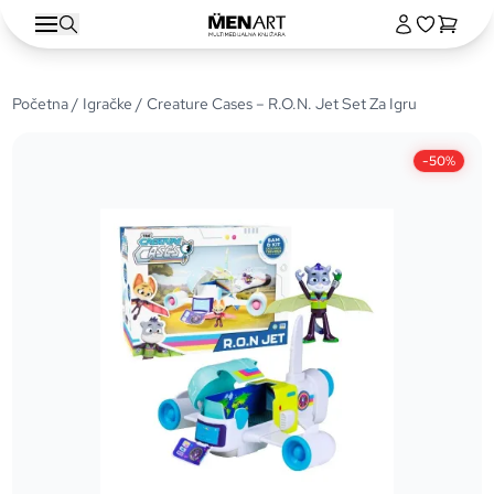
Početna
/
Igračke
/ Creature Cases – R.O.N. Jet Set Za Igru
-50%