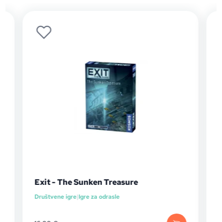
Exit - The Sunken Treasure
Društvene igre
|
Igre za odrasle
D