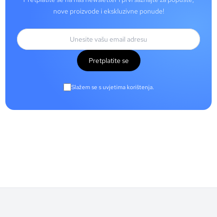
nove proizvode i ekskluzivne ponude!
Pretplatite se
Slažem se s uvjetima korištenja.