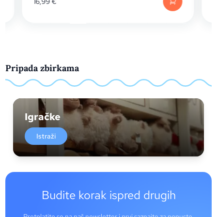
16,99
€
Pripada zbirkama
Igračke
Istraži
Budite korak ispred drugih
Pretplatite se na naš newsletter i prvi saznajte za popuste,