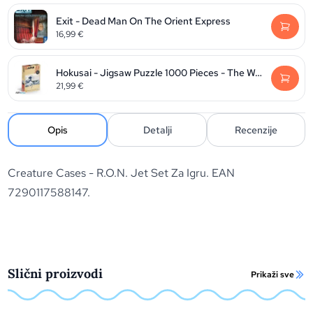
Exit - Dead Man On The Orient Express
16,99
€
Hokusai - Jigsaw Puzzle 1000 Pieces - The Wave Of Kanagawa
21,99
€
Opis
Detalji
Recenzije
Creature Cases - R.O.N. Jet Set Za Igru. EAN
7290117588147.
Slični proizvodi
Prikaži sve