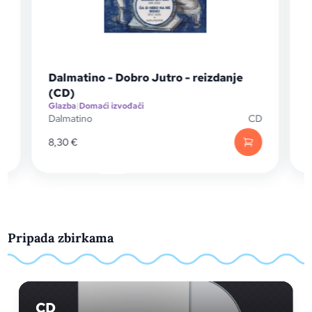
Dalmatino - Dobro Jutro - reizdanje
(CD)
Glazba
|
Domaći izvođači
G
D
Dalmatino
CD
V
8,30
€
Pripada zbirkama
CD