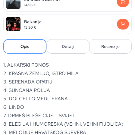
14,95
€
Balkanija
13,30
€
Opis
Detalji
Recenzije
1. ALKARSKI PONOS
2. KRASNA ZEMLJO, ISTRO MILA
3. SERENADA OPATIJI
4. SUNČANA POLJA
5. DOLCELLO MEDITERANA
6. LINĐO
7. DRMEŠ PLEŠE CIJELI SVIJET
8. ELEGIJA I HUMORESKA (VEHNI, VEHNI FIJOLICA)
9. MELODIJE HRVATSKOG SJEVERA