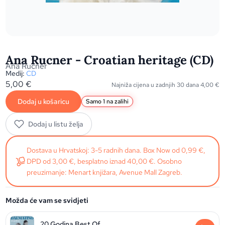
Ana Rucner - Croatian heritage (CD)
Ana Rucner
Medij:
CD
5,00
€
Najniža cijena u zadnjih 30 dana
4,00
€
Dodaj u košaricu
Samo 1 na zalihi
Dodaj u listu želja
Dostava u Hrvatskoj: 3-5 radnih dana. Box Now od 0,99 €,
DPD od 3,00 €, besplatno iznad 40,00 €. Osobno
preuzimanje: Menart knjižara, Avenue Mall Zagreb.
Možda će vam se svidjeti
20 Godina Best Of