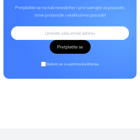
Pretplatite se na naš newsletter i prvi saznajte za popuste,
nove proizvode i ekskluzivne ponude!
Pretplatite se
Slažem se s uvjetima korištenja.