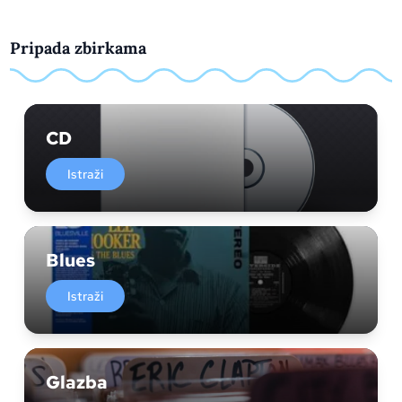
Pripada zbirkama
CD
Istraži
Blues
Istraži
Glazba