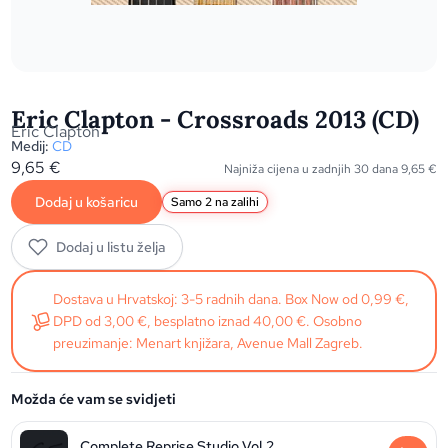
Eric Clapton - Crossroads 2013 (CD)
Eric Clapton
Medij:
CD
9,65
€
Najniža cijena u zadnjih 30 dana
9,65
€
Dodaj u košaricu
Samo 2 na zalihi
Dodaj u listu želja
Dostava u Hrvatskoj: 3-5 radnih dana. Box Now od 0,99 €,
DPD od 3,00 €, besplatno iznad 40,00 €. Osobno
preuzimanje: Menart knjižara, Avenue Mall Zagreb.
Možda će vam se svidjeti
Complete Reprise Studio Vol.2