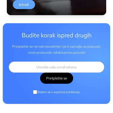
Istraži
Budite korak ispred drugih
Pretplatite se na naš newsletter i prvi saznajte za popuste,
nove proizvode i ekskluzivne ponude!
Pretplatite se
Slažem se s uvjetima korištenja.