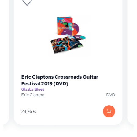
Eric Claptons Crossroads Guitar
Festival 2019 (DVD)
Glazba
|
Blues
G
D
Eric Clapton
DVD
E
23,76
€
1