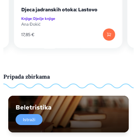
Djeca jadranskih otoka: Lastovo
Knjige
|
Dječje knjige
K
Ana Đokić
N
17,85
€
1
Pripada zbirkama
Beletristika
Istraži