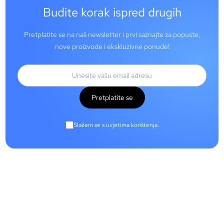
Budite korak ispred drugih
Pretplatite se na naš newsletter i prvi saznajte za popuste,
nove proizvode i ekskluzivne ponude!
Pretplatite se
Slažem se s uvjetima korištenja.