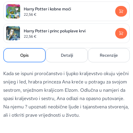
Harry Potter i kobne moći
22,56
€
Harry Potter i princ poluplave krvi
22,56
€
Opis
Detalji
Recenzije
Kada se ispuni proročanstvo i ljupko kraljevstvo okuju vječni
snijeg i led, hrabra princeza Ana kreće u potragu za svojom
sestrom, snježnom kraljicom Elzom. Odlučna u namjeri da
spasi kraljevstvo i sestru, Ana odlazi na opasno putovanje.
Na njemu ? upoznati neobične ljude i tajanstvena stvorenja,
ali i otkriti prave vrijednosti u životu.