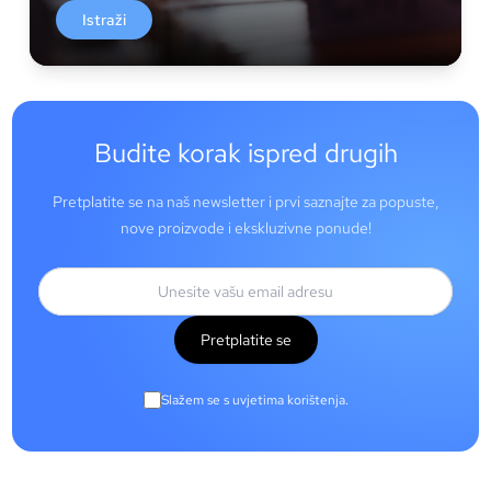
Istraži
Budite korak ispred drugih
Pretplatite se na naš newsletter i prvi saznajte za popuste,
nove proizvode i ekskluzivne ponude!
Pretplatite se
Slažem se s uvjetima korištenja.