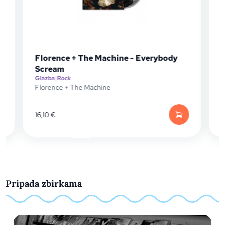
Florence + The Machine - Everybody
Scream
Glazba
|
Rock
G
Florence + The Machine
F
16,10
€
3
Pripada zbirkama