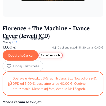
Florence + The Machine - Dance
Fever (Jewel) (CD)
Florence + The Machine
Medij:
CD
13,00
€
Najniža cijena u zadnjih 30 dana
10,40
€
Dodaj u košaricu
Samo 1 na zalihi
Dodaj u listu želja
Dostava u Hrvatskoj: 3-5 radnih dana. Box Now od 0,99 €,
DPD od 3,00 €, besplatno iznad 40,00 €. Osobno
preuzimanje: Menart knjižara, Avenue Mall Zagreb.
Možda će vam se svidjeti