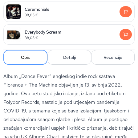
Ceremonials
38,05
€
Everybody Scream
38,05
€
Opis
Detalji
Recenzije
Album „Dance Fever“ engleskog indie rock sastava
Florence + The Machine objavljen je 13. svibnja 2022.
godine. Ovo peto studijsko izdanje, izdano pod etiketom
Polydor Records, nastalo je pod utjecajem pandemije
COVID-19, s temama koje se bave izolacijom, tjeskobom i
oslobađajućom snagom glazbe i plesa. Album je postigao
značajan komercijalni uspjeh i kritičko priznanje, debitirajući
na vrhu UK Albums Chart ljestvice te se plasirajući među