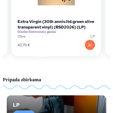
Extra Virgin (30th anniv.ltd.green olive
transparent vinyl) (RSD2026) (LP)
Glazba
|
Elektronska glazba
G
P
Olive
LP
P
42,70
€
Pripada zbirkama
LP