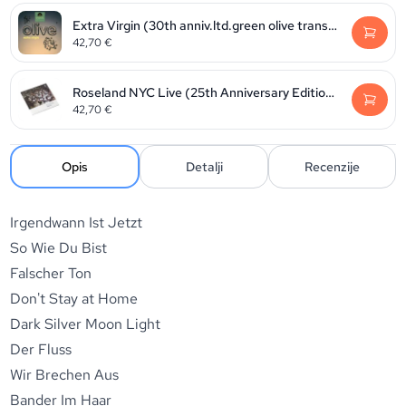
Extra Virgin (30th anniv.ltd.green olive transparent vinyl) (RSD2026)
42,70
€
Roseland NYC Live (25th Anniversary Edition 2024)
42,70
€
Opis
Detalji
Recenzije
Irgendwann Ist Jetzt
So Wie Du Bist
Falscher Ton
Don't Stay at Home
Dark Silver Moon Light
Der Fluss
Wir Brechen Aus
Bander Im Haar