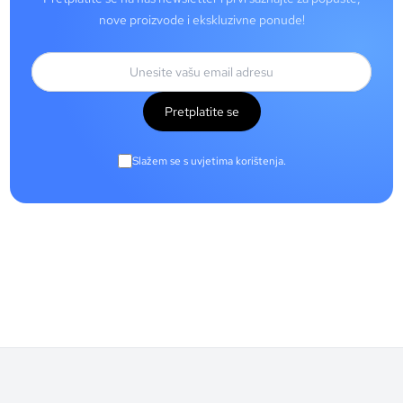
nove proizvode i ekskluzivne ponude!
Pretplatite se
Slažem se s uvjetima korištenja.