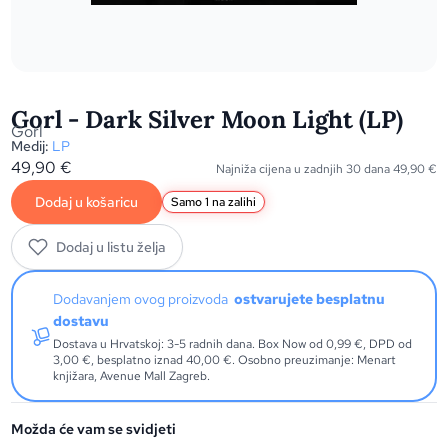
Gorl - Dark Silver Moon Light (LP)
Gorl
Medij:
LP
49,90
€
Najniža cijena u zadnjih 30 dana
49,90
€
Dodaj u košaricu
Samo 1 na zalihi
Dodaj u listu želja
Dodavanjem ovog proizvoda
ostvarujete besplatnu
dostavu
Dostava u Hrvatskoj: 3-5 radnih dana. Box Now od 0,99 €, DPD od
3,00 €, besplatno iznad 40,00 €. Osobno preuzimanje: Menart
knjižara, Avenue Mall Zagreb.
Možda će vam se svidjeti