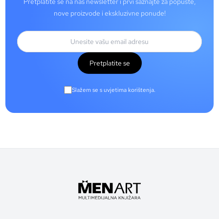
Pretplatite se na naš newsletter i prvi saznajte za popuste,
nove proizvode i ekskluzivne ponude!
Pretplatite se
Slažem se s uvjetima korištenja.