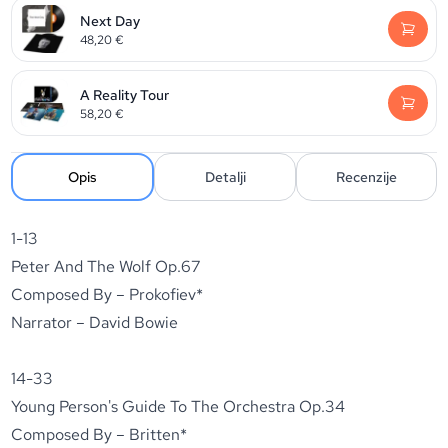
Next Day
48,20
€
A Reality Tour
58,20
€
Opis
Detalji
Recenzije
1-13
Peter And The Wolf Op.67
Composed By – Prokofiev*
Narrator – David Bowie
14-33
Young Person's Guide To The Orchestra Op.34
Composed By – Britten*