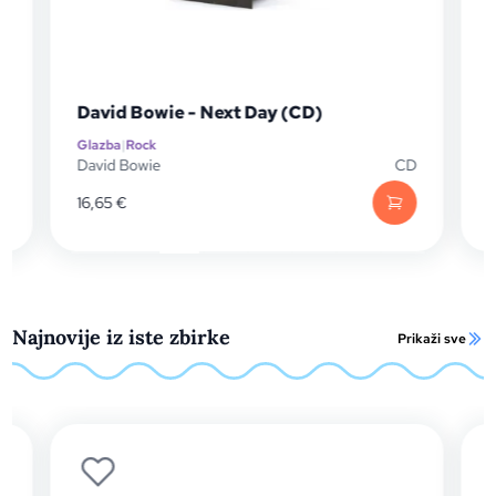
David Bowie - Next Day (CD)
David
Glazba
|
Rock
Glazba
|
David Bowie
CD
David 
16,65
€
18,30
€
Najnovije iz iste zbirke
Prikaži sve