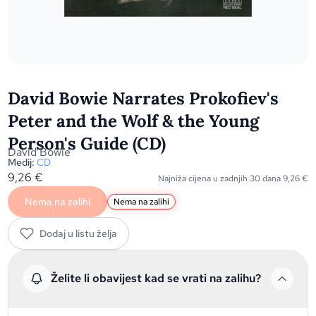
David Bowie Narrates Prokofiev's
Peter and the Wolf & the Young
Person's Guide (CD)
David Bowie
Medij:
CD
9,26
€
Najniža cijena u zadnjih 30 dana
9,26
€
Nema na zalihi
Nema na zalihi
Dodaj u listu želja
Želite li obavijest kad se vrati na zalihu?