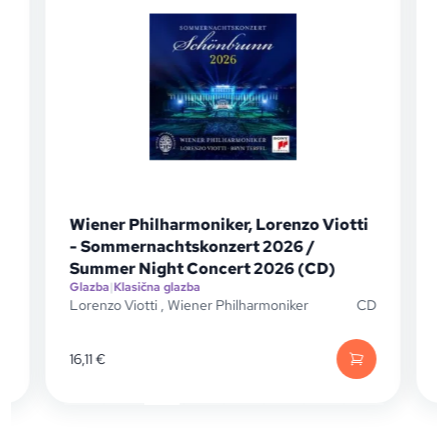
Wiener Philharmoniker, Lorenzo Viotti
Fra
- Sommernachtskonzert 2026 /
(CD
Glaz
Summer Night Concert 2026 (CD)
Fran
Glazba
|
Klasična glazba
Lorenzo Viotti
,
Wiener Philharmoniker
CD
16,11
€
10,