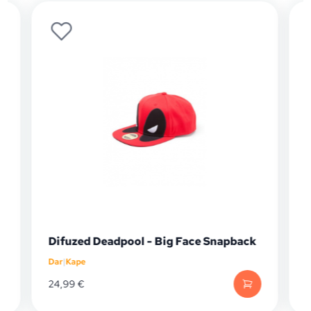
Difuzed Deadpool - Big Face Snapback
Dar
|
Kape
D
24,99
€