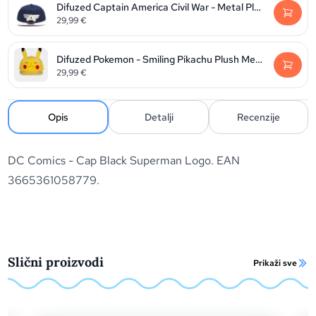
Difuzed Captain America Civil War - Metal Plate Logo Snapback
29,99
€
Difuzed Pokemon - Smiling Pikachu Plush Mens Snapback
29,99
€
Opis
Detalji
Recenzije
DC Comics - Cap Black Superman Logo. EAN
3665361058779.
Slični proizvodi
Prikaži sve