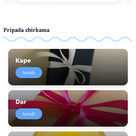
Pripada zbirkama
Kape
Istraži
Dar
Istraži