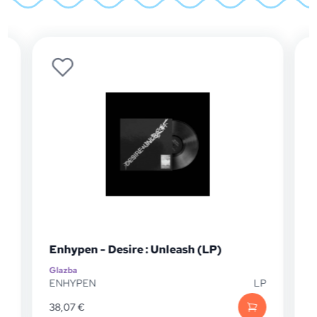
Enhypen - Desire : Unleash (LP)
Glazba
G
D
ENHYPEN
LP
38,07
€