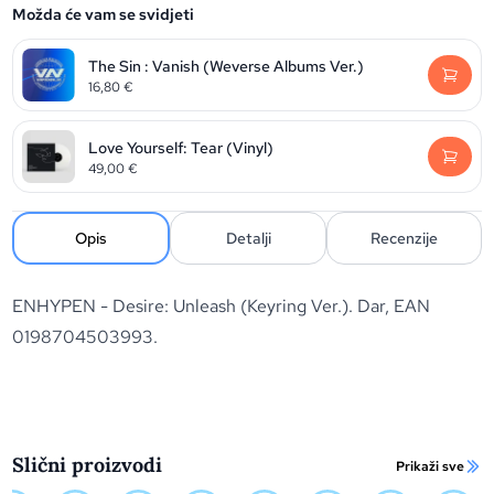
Možda će vam se svidjeti
The Sin : Vanish (Weverse Albums Ver.)
16,80
€
Love Yourself: Tear (Vinyl)
49,00
€
Opis
Detalji
Recenzije
ENHYPEN - Desire: Unleash (Keyring Ver.). Dar, EAN
0198704503993.
Slični proizvodi
Prikaži sve