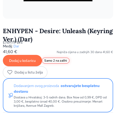
ENHYPEN - Desire: Unleash (Keyring
Ver.) (Dar)
ENHYPEN
Medij:
Dar
41,60
€
Najniža cijena u zadnjih 30 dana
41,60
€
Dodaj u košaricu
Samo 2 na zalihi
Dodaj u listu želja
Dodavanjem ovog proizvoda
ostvarujete besplatnu
dostavu
Dostava u Hrvatskoj: 3-5 radnih dana. Box Now od 0,99 €, DPD od
3,00 €, besplatno iznad 40,00 €. Osobno preuzimanje: Menart
knjižara, Avenue Mall Zagreb.