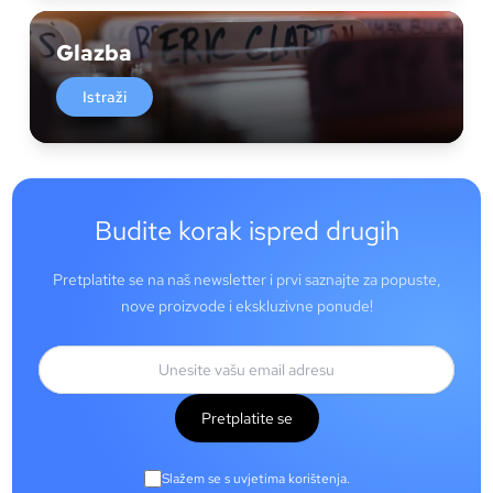
Glazba
Istraži
Budite korak ispred drugih
Pretplatite se na naš newsletter i prvi saznajte za popuste,
nove proizvode i ekskluzivne ponude!
Pretplatite se
Slažem se s uvjetima korištenja.