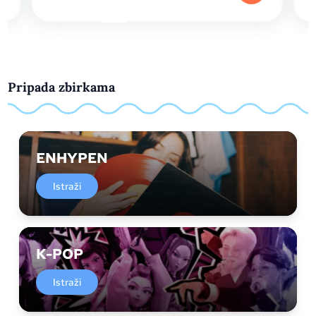
Pripada zbirkama
ENHYPEN
Istraži
K-POP
Istraži