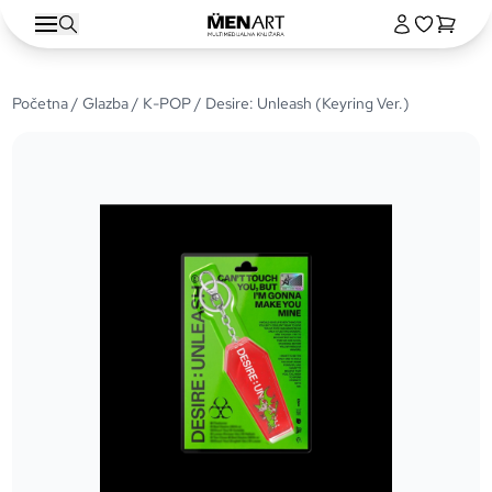
Početna
/
Glazba
/
K-POP
/ Desire: Unleash (Keyring Ver.)