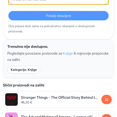
Pošalji obavijest
Ova prijava služi samo za jednokratnu obavijest o dostupnosti
proizvoda.
Trenutno nije dostupno.
Pogledajte povezane proizvode za
Knjige
ili najnovije preporuke
na zalihi.
Kategorija: Knjige
Slični proizvodi na zalihi
Stranger Things - The Official Story Behind the Legendary Series
46,20
€
The Art and Making of Arcane - League of Legends