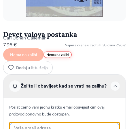
Devet valova postanka
Carl Johan Calleman
7,96
€
Najniža cijena u zadnjih 30 dana
7,96
€
Nema na zalihi
Nema na zalihi
Dodaj u listu želja
Želite li obavijest kad se vrati na zalihu?
Poslat ćemo vam jednu kratku email obavijest čim ovaj
proizvod ponovno bude dostupan.