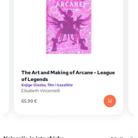
The Art and Making of Arcane - League
of Legends
Knjige
|
Glazba, film i kazalište
K
Elisabeth Vincentelli
M
65,99
€
1