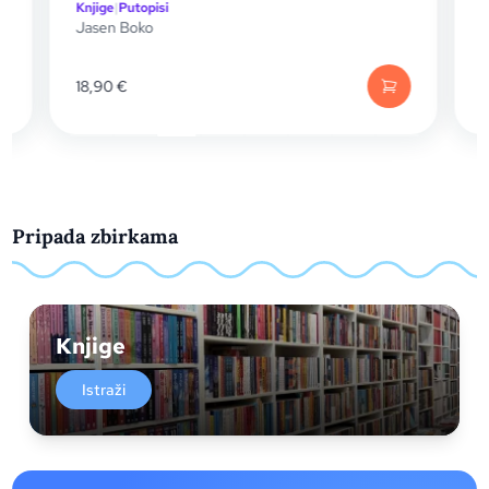
Knjige
|
Putopisi
K
Jasen Boko
T
18,90
€
Pripada zbirkama
Knjige
Istraži