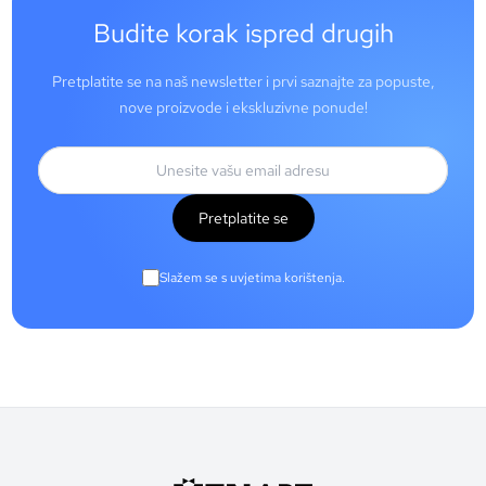
Budite korak ispred drugih
Pretplatite se na naš newsletter i prvi saznajte za popuste,
nove proizvode i ekskluzivne ponude!
Pretplatite se
Slažem se s uvjetima korištenja.