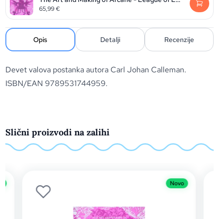
65,99
€
Opis
Detalji
Recenzije
Devet valova postanka autora Carl Johan Calleman.
ISBN/EAN 9789531744959.
Slični proizvodi na zalihi
o
Novo