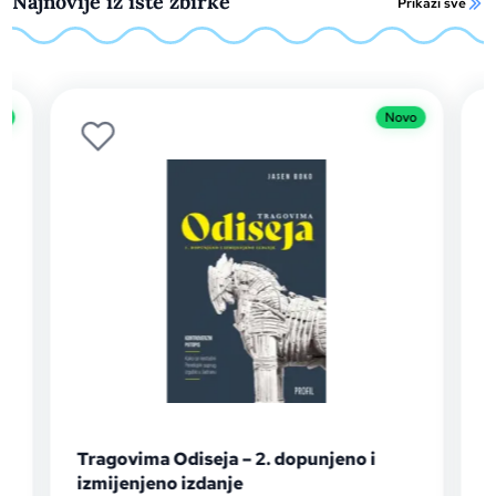
Najnovije iz iste zbirke
Prikaži sve
o
Novo
Tragovima Odiseja – 2. dopunjeno i
izmijenjeno izdanje