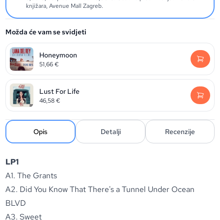
knjižara, Avenue Mall Zagreb.
Možda će vam se svidjeti
Honeymoon
51,66
€
Lust For Life
46,58
€
Opis
Detalji
Recenzije
LP1
A1. The Grants
A2. Did You Know That There's a Tunnel Under Ocean
BLVD
A3. Sweet