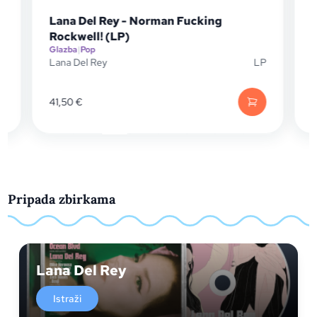
Lana Del Rey - Norman Fucking
Rockwell! (LP)
Glazba
|
Pop
G
P
Lana Del Rey
LP
L
41,50
€
Pripada zbirkama
Lana Del Rey
Istraži