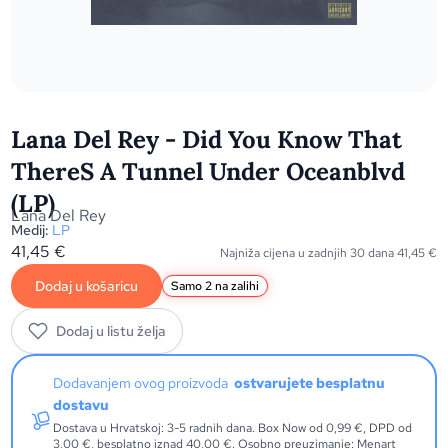
Lana Del Rey - Did You Know That
ThereS A Tunnel Under Oceanblvd
(LP)
Lana Del Rey
Medij:
LP
41,45
€
Najniža cijena u zadnjih 30 dana
41,45
€
Dodaj u košaricu
Samo 2 na zalihi
Dodaj u listu želja
Dodavanjem ovog proizvoda
ostvarujete besplatnu
dostavu
Dostava u Hrvatskoj: 3-5 radnih dana. Box Now od 0,99 €, DPD od
3,00 €, besplatno iznad 40,00 €. Osobno preuzimanje: Menart