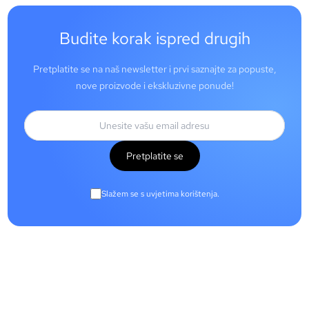
Budite korak ispred drugih
Pretplatite se na naš newsletter i prvi saznajte za popuste,
nove proizvode i ekskluzivne ponude!
Pretplatite se
Slažem se s uvjetima korištenja.