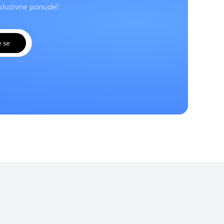
skluzivne ponude!
e se