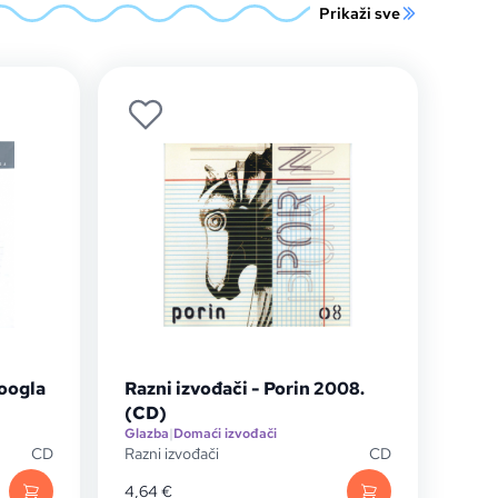
Prikaži sve
Koogla
Razni izvođači - Porin 2008.
(CD)
Glazba
|
Domaći izvođači
CD
Razni izvođači
CD
4,64
€