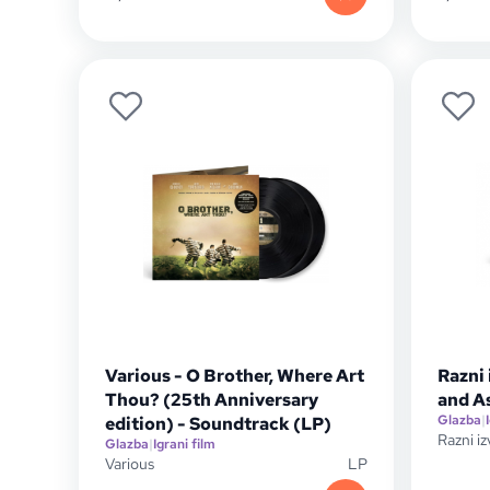
Various - O Brother, Where Art
Razni 
Thou? (25th Anniversary
and A
Glazba
|
edition) - Soundtrack (LP)
Razni i
Glazba
|
Igrani film
Various
LP