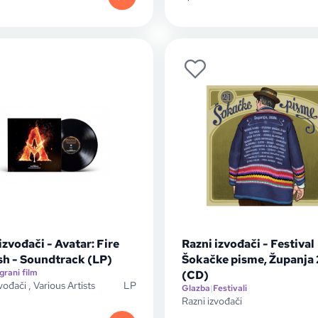
izvođači - Avatar: Fire
Razni izvođači - Festival
sh - Soundtrack (LP)
Šokačke pisme, Županja
Igrani film
(CD)
zvođači
,
Various Artists
LP
Glazba
|
Festivali
Razni izvođači