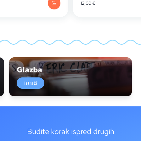
12,00
€
Glazba
Istraži
Budite korak ispred drugih