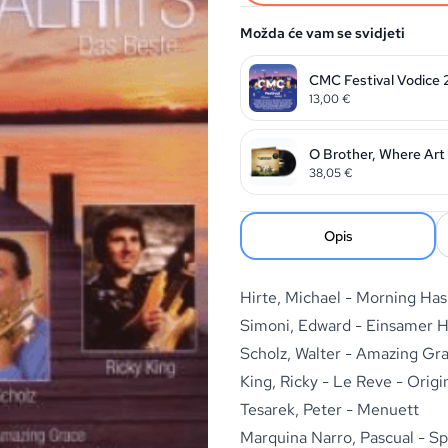
Možda će vam se svidjeti
CMC Festival Vodice
13,00
€
O Brother, Where Art 
38,05
€
Opis
Hirte, Michael - Morning Ha
Simoni, Edward - Einsamer H
Scholz, Walter - Amazing Gr
King, Ricky - Le Reve - Orig
Tesarek, Peter - Menuett
Marquina Narro, Pascual - S