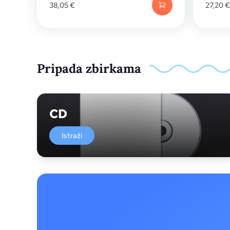
38,05
€
27,20
€
Pripada zbirkama
CD
Istraži