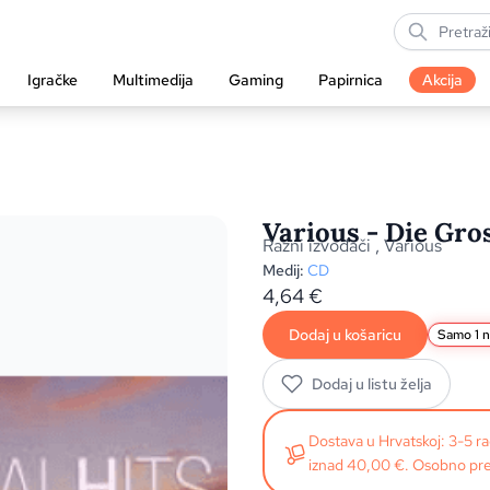
Igračke
Multimedija
Gaming
Papirnica
Akcija
Various - Die Gro
Razni izvođači
,
Various
Medij:
CD
4,64
€
Dodaj u košaricu
Samo 1 n
Dodaj u listu želja
Dostava u Hrvatskoj: 3-5 
iznad 40,00 €. Osobno pre