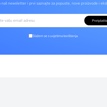
a naš newsletter i prvi saznajte za popuste, nove proizvode i ek
Pretplatit
Slažem se s uvjetima korištenja.