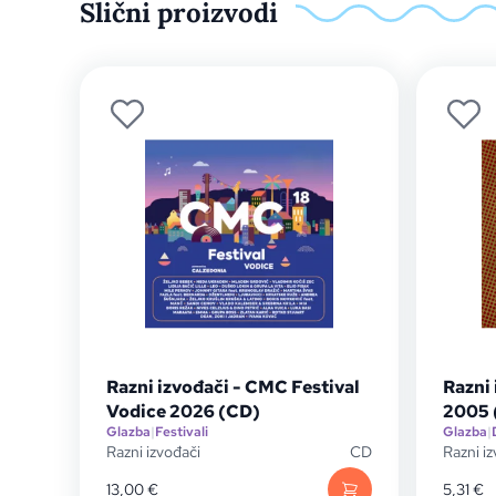
Slični proizvodi
Razni izvođači - CMC Festival
Razni 
Vodice 2026 (CD)
2005 
Glazba
|
Festivali
Glazba
|
Razni izvođači
CD
Razni i
13,00
€
5,31
€