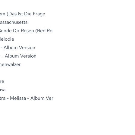
em (Das Ist Die Frage
assachusetts
Sende Dir Rosen (Red Ro
Melodie
 - Album Version
e - Album Version
menwalzer
yre
asa
a - Melissa - Album Ver