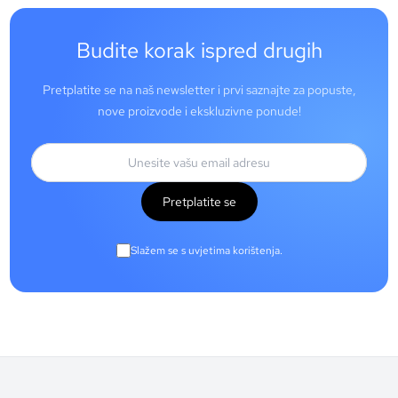
Budite korak ispred drugih
Pretplatite se na naš newsletter i prvi saznajte za popuste,
nove proizvode i ekskluzivne ponude!
Pretplatite se
Slažem se s uvjetima korištenja.