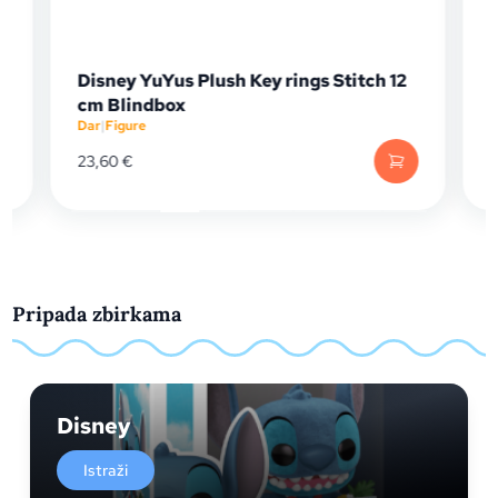
Disney YuYus Plush Key rings Stitch 12
cm Blindbox
Dar
|
Figure
D
23,60
€
Pripada zbirkama
Disney
Istraži