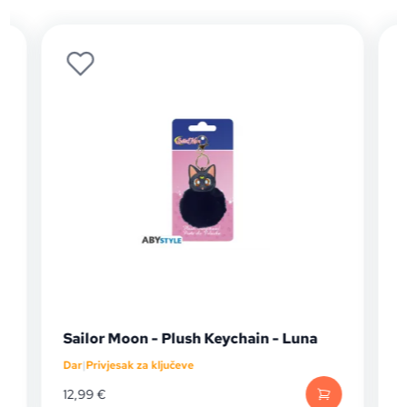
Sailor Moon - Plush Keychain - Luna
Dar
|
Privjesak za ključeve
D
12,99
€