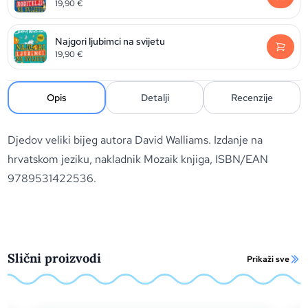
19,90
€
Najgori ljubimci na svijetu
19,90
€
Opis
Detalji
Recenzije
Djedov veliki bijeg autora David Walliams. Izdanje na
hrvatskom jeziku, nakladnik Mozaik knjiga, ISBN/EAN
9789531422536.
Slični proizvodi
Prikaži sve