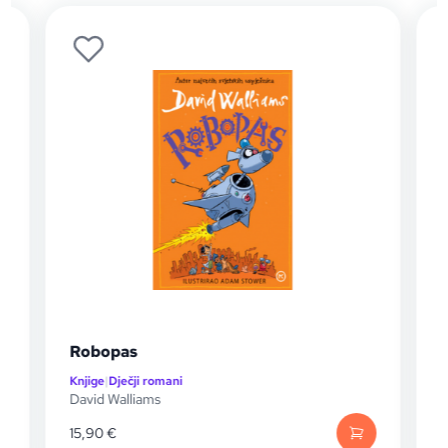
Robopas
Knjige
|
Dječji romani
K
David Walliams
D
15,90
€