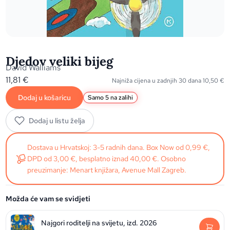
Djedov veliki bijeg
David Walliams
11,81
€
Najniža cijena u zadnjih 30 dana
10,50
€
Dodaj u košaricu
Samo 5 na zalihi
Dodaj u listu želja
Dostava u Hrvatskoj: 3-5 radnih dana. Box Now od 0,99 €,
DPD od 3,00 €, besplatno iznad 40,00 €. Osobno
preuzimanje: Menart knjižara, Avenue Mall Zagreb.
Možda će vam se svidjeti
Najgori roditelji na svijetu, izd. 2026