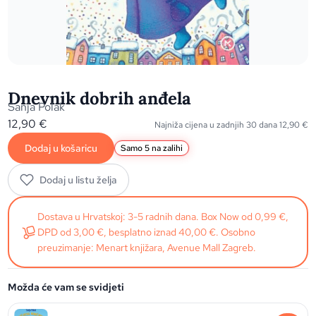
Dnevnik dobrih anđela
Sanja Polak
12,90
€
Najniža cijena u zadnjih 30 dana
12,90
€
Dodaj u košaricu
Samo 5 na zalihi
Dodaj u listu želja
Dostava u Hrvatskoj: 3-5 radnih dana. Box Now od 0,99 €,
DPD od 3,00 €, besplatno iznad 40,00 €. Osobno
preuzimanje: Menart knjižara, Avenue Mall Zagreb.
Možda će vam se svidjeti