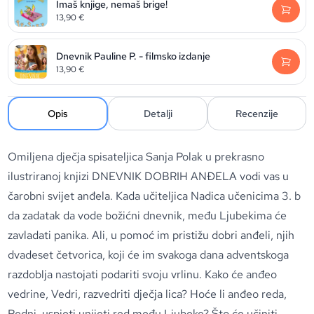
Imaš knjige, nemaš brige!
13,90
€
Dnevnik Pauline P. - filmsko izdanje
13,90
€
Opis
Detalji
Recenzije
Omiljena dječja spisateljica Sanja Polak u prekrasno
ilustriranoj knjizi DNEVNIK DOBRIH ANĐELA vodi vas u
čarobni svijet anđela. Kada učiteljica Nadica učenicima 3. b
da zadatak da vode božićni dnevnik, među Ljubekima će
zavladati panika. Ali, u pomoć im pristižu dobri anđeli, njih
dvadeset četvorica, koji će im svakoga dana adventskoga
razdoblja nastojati podariti svoju vrlinu. Kako će anđeo
vedrine, Vedri, razvedriti dječja lica? Hoće li anđeo reda,
Redni, uspjeti unijeti red među Ljubeke? Što će učiniti