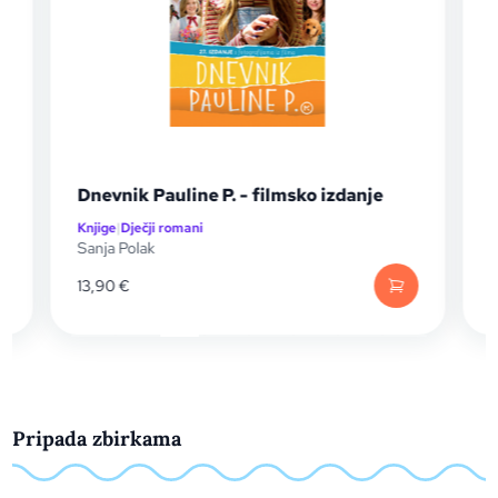
Dnevnik Pauline P. - filmsko izdanje
Knjige
|
Dječji romani
K
Sanja Polak
S
13,90
€
Pripada zbirkama