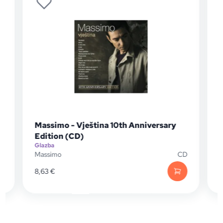
Massimo - Vještina 10th Anniversary
Edition (CD)
Glazba
G
D
Massimo
CD
8,63
€