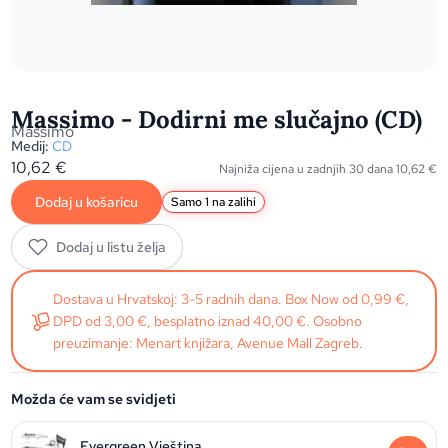
Massimo - Dodirni me slučajno (CD)
Massimo
Medij:
CD
10,62
€
Najniža cijena u zadnjih 30 dana
10,62
€
Dodaj u košaricu
Samo 1 na zalihi
Dodaj u listu želja
Dostava u Hrvatskoj: 3-5 radnih dana. Box Now od 0,99 €,
DPD od 3,00 €, besplatno iznad 40,00 €. Osobno
preuzimanje: Menart knjižara, Avenue Mall Zagreb.
Možda će vam se svidjeti
Evergreen Vještina