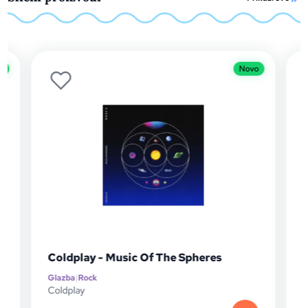
o
Novo
Coldplay - Music Of The Spheres
Glazba
|
Rock
G
P
Coldplay
D