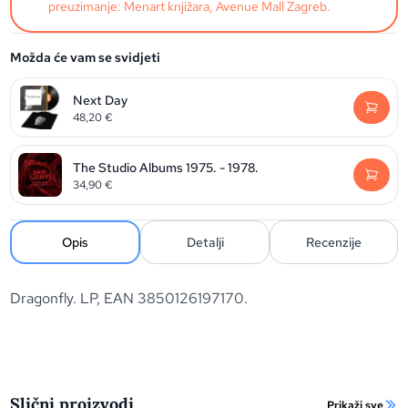
preuzimanje: Menart knjižara, Avenue Mall Zagreb.
Možda će vam se svidjeti
Next Day
48,20
€
The Studio Albums 1975. - 1978.
34,90
€
Opis
Detalji
Recenzije
Dragonfly. LP, EAN 3850126197170.
Slični proizvodi
Prikaži sve