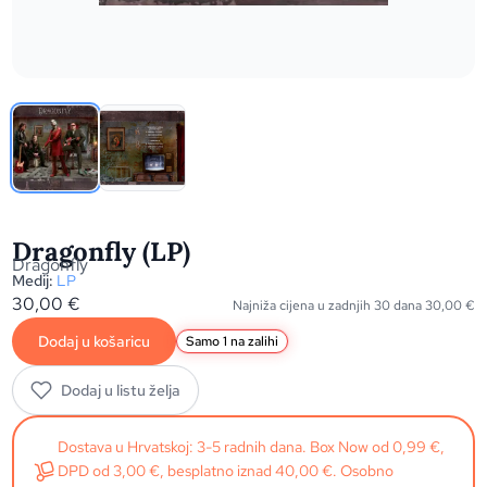
Dragonfly (LP)
Dragonfly
Medij:
LP
30,00
€
Najniža cijena u zadnjih 30 dana
30,00
€
Dodaj u košaricu
Samo 1 na zalihi
Dodaj u listu želja
Dostava u Hrvatskoj: 3-5 radnih dana. Box Now od 0,99 €,
DPD od 3,00 €, besplatno iznad 40,00 €. Osobno