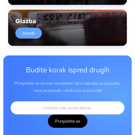
Glazba
Istraži
Budite korak ispred drugih
Pretplatite se na naš newsletter i prvi saznajte za popuste,
nove proizvode i ekskluzivne ponude!
Pretplatite se