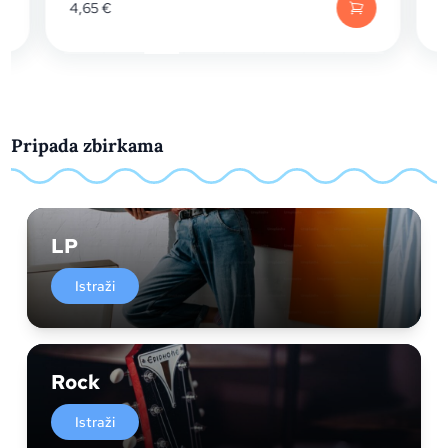
4,65
€
Pripada zbirkama
LP
Istraži
Rock
Istraži