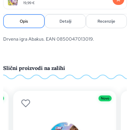
19,99
€
Opis
Detalji
Recenzije
Drvena igra Abakus. EAN 0850047013019.
Slični proizvodi na zalihi
o
Novo