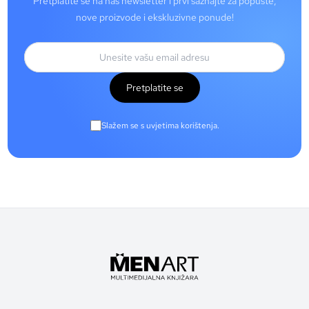
Pretplatite se na naš newsletter i prvi saznajte za popuste,
nove proizvode i ekskluzivne ponude!
Pretplatite se
Slažem se s uvjetima korištenja.