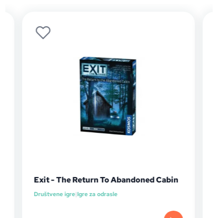
Exit - The Return To Abandoned Cabin
Društvene igre
|
Igre za odrasle
I