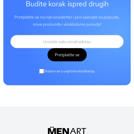
Budite korak ispred drugih
Pretplatite se na naš newsletter i prvi saznajte za popuste,
nove proizvode i ekskluzivne ponude!
Pretplatite se
Slažem se s uvjetima korištenja.