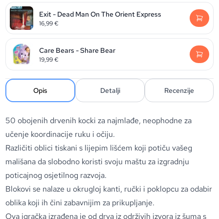
Exit - Dead Man On The Orient Express
16,99
€
Care Bears - Share Bear
19,99
€
Opis
Detalji
Recenzije
50 obojenih drvenih kocki za najmlađe, neophodne za
učenje koordinacije ruku i očiju.
Različiti oblici tiskani s lijepim lišćem koji potiču vašeg
mališana da slobodno koristi svoju maštu za izgradnju
poticajnog osjetilnog razvoja.
Blokovi se nalaze u okrugloj kanti, ručki i poklopcu za odabir
oblika koji ih čini zabavnijim za prikupljanje.
Ova igračka izrađena je od drva iz održivih izvora iz šuma s