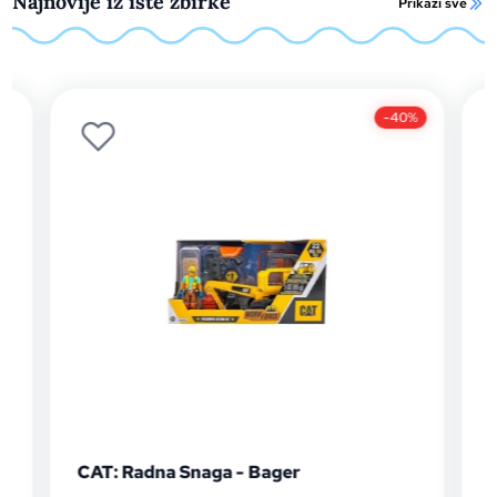
Najnovije iz iste zbirke
Prikaži sve
-40%
CAT: Radna Snaga - Bager