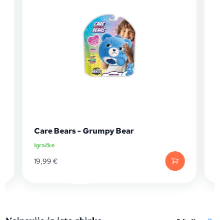
Care Bears - Grumpy Bear
Igračke
I
19,99
€