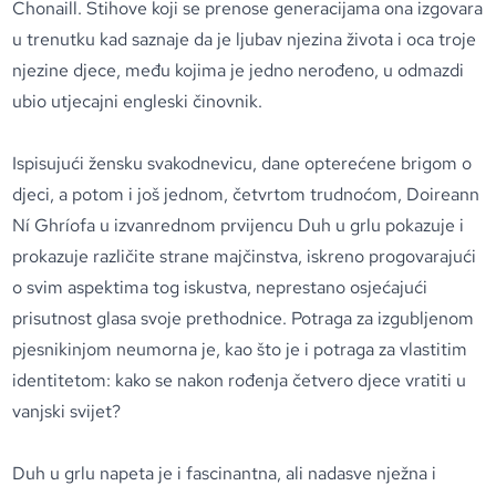
Chonaill. Stihove koji se prenose generacijama ona izgovara
u trenutku kad saznaje da je ljubav njezina života i oca troje
njezine djece, među kojima je jedno nerođeno, u odmazdi
ubio utjecajni engleski činovnik.
Ispisujući žensku svakodnevicu, dane opterećene brigom o
djeci, a potom i još jednom, četvrtom trudnoćom, Doireann
Ní Ghríofa u izvanrednom prvijencu Duh u grlu pokazuje i
prokazuje različite strane majčinstva, iskreno progovarajući
o svim aspektima tog iskustva, neprestano osjećajući
prisutnost glasa svoje prethodnice. Potraga za izgubljenom
pjesnikinjom neumorna je, kao što je i potraga za vlastitim
identitetom: kako se nakon rođenja četvero djece vratiti u
vanjski svijet?
Duh u grlu napeta je i fascinantna, ali nadasve nježna i