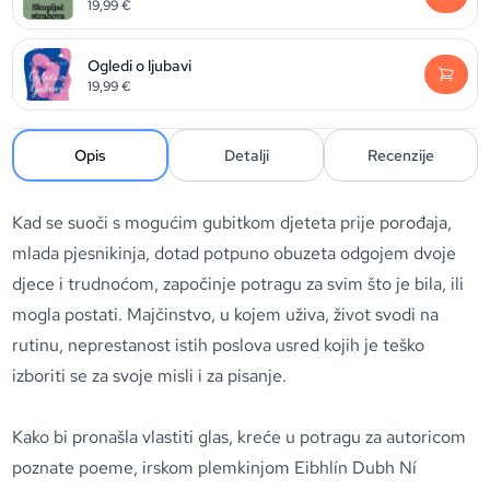
19,99
€
Ogledi o ljubavi
19,99
€
Opis
Detalji
Recenzije
Kad se suoči s mogućim gubitkom djeteta prije porođaja,
mlada pjesnikinja, dotad potpuno obuzeta odgojem dvoje
djece i trudnoćom, započinje potragu za svim što je bila, ili
mogla postati. Majčinstvo, u kojem uživa, život svodi na
rutinu, neprestanost istih poslova usred kojih je teško
izboriti se za svoje misli i za pisanje.
Kako bi pronašla vlastiti glas, kreće u potragu za autoricom
poznate poeme, irskom plemkinjom Eibhlín Dubh Ní