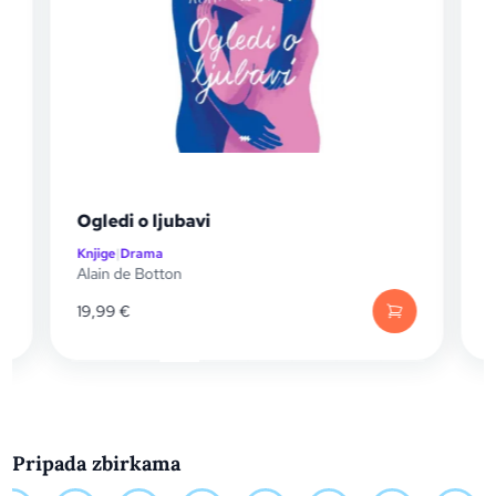
Ogledi o ljubavi
Prodajem
Knjige
|
Drama
Knjige
|
Dra
Alain de Botton
Robert Me
19,99
€
12,61
€
Pripada zbirkama