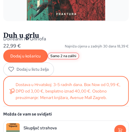
Duh u grlu
Doireann Ni Ghriofa
22,99
€
Najniža cijena u zadnjih 30 dana
18,39
€
Dodaj u košaricu
Samo 2 na zalihi
Dodaj u listu želja
Dostava u Hrvatskoj: 3-5 radnih dana. Box Now od 0,99 €,
DPD od 3,00 €, besplatno iznad 40,00 €. Osobno
preuzimanje: Menart knjižara, Avenue Mall Zagreb.
Možda će vam se svidjeti
Skupljač strahova