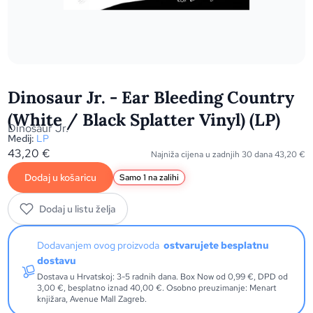
Dinosaur Jr. - Ear Bleeding Country
(White / Black Splatter Vinyl) (LP)
Dinosaur Jr.
Medij:
LP
43,20
€
Najniža cijena u zadnjih 30 dana
43,20
€
Dodaj u košaricu
Samo 1 na zalihi
Dodaj u listu želja
Dodavanjem ovog proizvoda
ostvarujete besplatnu
dostavu
Dostava u Hrvatskoj: 3-5 radnih dana. Box Now od 0,99 €, DPD od
3,00 €, besplatno iznad 40,00 €. Osobno preuzimanje: Menart
knjižara, Avenue Mall Zagreb.