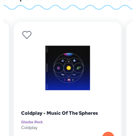
Coldplay - Music Of The Spheres
Glazba
|
Rock
G
P
Coldplay
D