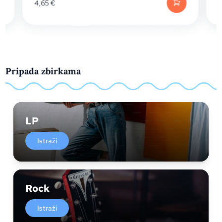
4,65
€
Pripada zbirkama
LP
Istraži
Rock
Istraži