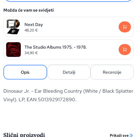
Možda će vam se svidjeti
Next Day
48,20
€
The Studio Albums 1975. - 1978.
34,90
€
Opis
Detalji
Recenzije
Dinosaur Jr. - Ear Bleeding Country (White / Black Splatter
Vinyl). LP, EAN 5013929172890.
Slični proizvodi
Prikaži sve