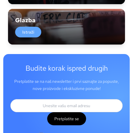
Glazba
Istraži
Budite korak ispred drugih
Pretplatite se na naš newsletter i prvi saznajte za popuste,
nove proizvode i ekskluzivne ponude!
Pretplatite se