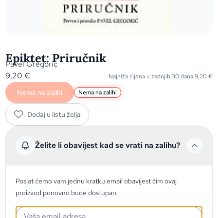
Epiktet: Priručnik
Pavel Gregorić
9,20
€
Najniža cijena u zadnjih 30 dana
9,20
€
Nema na zalihi
Nema na zalihi
Dodaj u listu želja
Želite li obavijest kad se vrati na zalihu?
Poslat ćemo vam jednu kratku email obavijest čim ovaj
proizvod ponovno bude dostupan.