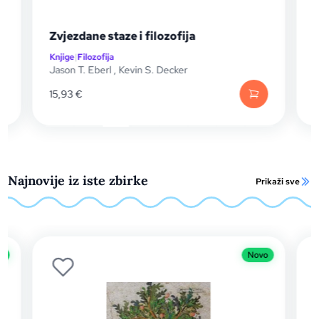
ija
Popperovo i Hayekovo nasljeđe
Knjige
|
Filozofija
er
Jeremy Shearmur
26,00
€
Najnovije iz iste zbirke
Prikaži sve
Novo