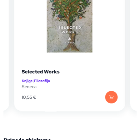
Manifest za socijalnu filozofiju
Knjige
|
Filozofija
Franck Fischbach
19,00
€