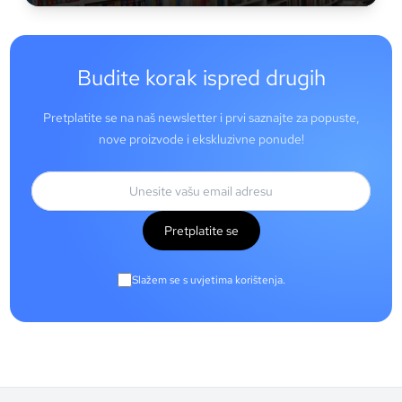
Budite korak ispred drugih
Pretplatite se na naš newsletter i prvi saznajte za popuste,
nove proizvode i ekskluzivne ponude!
Pretplatite se
Slažem se s uvjetima korištenja.