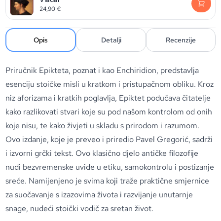
24,90
€
Opis
Detalji
Recenzije
Priručnik Epikteta, poznat i kao Enchiridion, predstavlja
esenciju stoičke misli u kratkom i pristupačnom obliku. Kroz
niz aforizama i kratkih poglavlja, Epiktet podučava čitatelje
kako razlikovati stvari koje su pod našom kontrolom od onih
koje nisu, te kako živjeti u skladu s prirodom i razumom.
Ovo izdanje, koje je preveo i priredio Pavel Gregorić, sadrži
i izvorni grčki tekst. Ovo klasično djelo antičke filozofije
nudi bezvremenske uvide u etiku, samokontrolu i postizanje
sreće. Namijenjeno je svima koji traže praktične smjernice
za suočavanje s izazovima života i razvijanje unutarnje
snage, nudeći stoički vodič za sretan život.