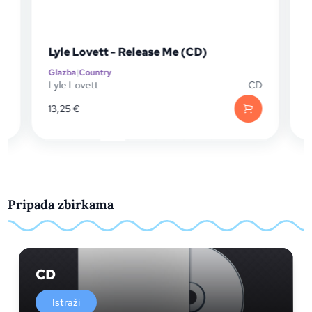
Lyle Lovett - Release Me (CD)
Glazba
|
Country
G
D
Lyle Lovett
CD
13,25
€
Pripada zbirkama
CD
Istraži