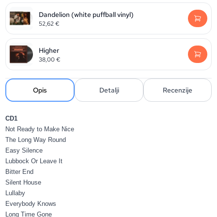
Dandelion (white puffball vinyl)
52,62
€
Higher
38,00
€
Opis
Detalji
Recenzije
CD1
Not Ready to Make Nice
The Long Way Round
Easy Silence
Lubbock Or Leave It
Bitter End
Silent House
Lullaby
Everybody Knows
Long Time Gone