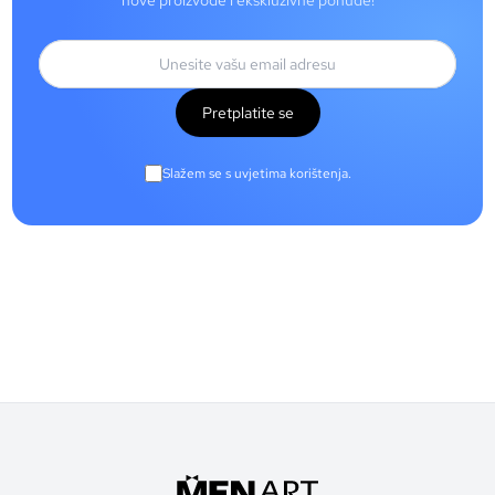
nove proizvode i ekskluzivne ponude!
Pretplatite se
Slažem se s uvjetima korištenja.