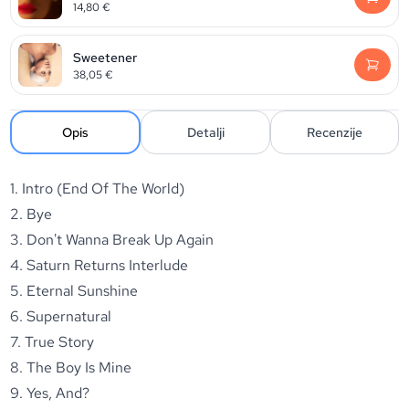
14,80
€
Sweetener
38,05
€
Opis
Detalji
Recenzije
1. Intro (End Of The World)
2. Bye
3. Don't Wanna Break Up Again
4. Saturn Returns Interlude
5. Eternal Sunshine
6. Supernatural
7. True Story
8. The Boy Is Mine
9. Yes, And?