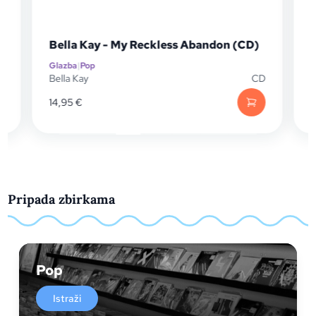
Bella Kay - My Reckless Abandon (CD)
Glazba
|
Pop
G
P
Bella Kay
CD
C
14,95
€
2
Pripada zbirkama
Pop
Istraži