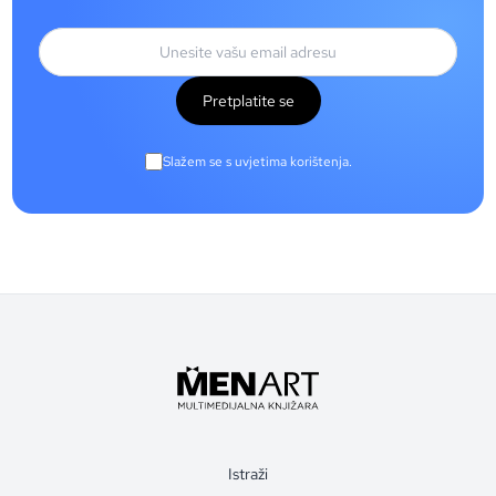
Pretplatite se
Slažem se s uvjetima korištenja.
Istraži