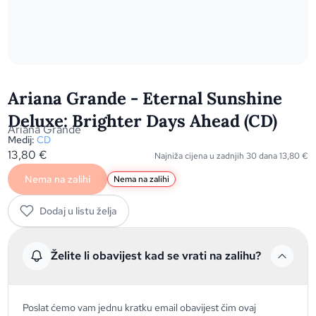
Ariana Grande - Eternal Sunshine
Deluxe: Brighter Days Ahead (CD)
Ariana Grande
Medij:
CD
13,80
€
Najniža cijena u zadnjih 30 dana
13,80
€
Nema na zalihi
Nema na zalihi
Dodaj u listu želja
Želite li obavijest kad se vrati na zalihu?
Poslat ćemo vam jednu kratku email obavijest čim ovaj