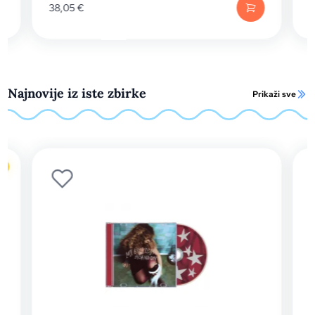
38,05
€
Najnovije iz iste zbirke
Prikaži sve
o