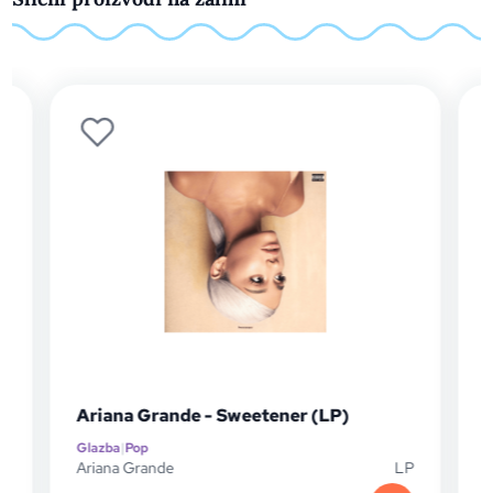
Ariana Grande - Sweetener (LP)
Glazba
|
Pop
G
D
Ariana Grande
LP
A