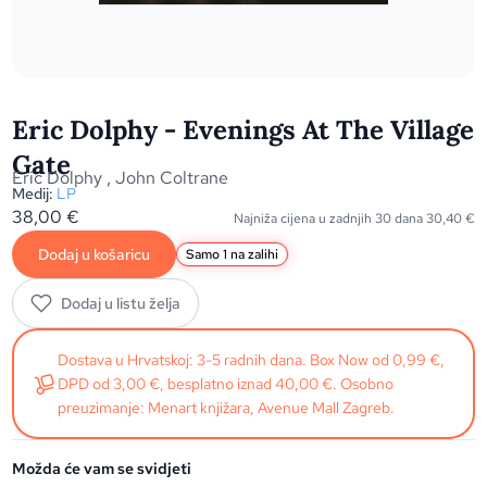
Eric Dolphy - Evenings At The Village
Gate
Eric Dolphy
,
John Coltrane
Medij:
LP
38,00
€
Najniža cijena u zadnjih 30 dana
30,40
€
Dodaj u košaricu
Samo 1 na zalihi
Dodaj u listu želja
Dostava u Hrvatskoj: 3-5 radnih dana. Box Now od 0,99 €,
DPD od 3,00 €, besplatno iznad 40,00 €. Osobno
preuzimanje: Menart knjižara, Avenue Mall Zagreb.
Možda će vam se svidjeti