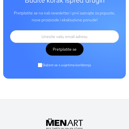
Budite korak ispred drugih
Pretplatite se na naš newsletter i prvi saznajte za popuste,
nove proizvode i ekskluzivne ponude!
Pretplatite se
Slažem se s uvjetima korištenja.