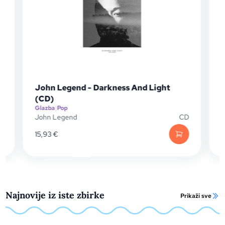
John Legend - Darkness And Light
(CD)
Glazba
|
Pop
G
D
John Legend
CD
15,93
€
1
Najnovije iz iste zbirke
Prikaži sve