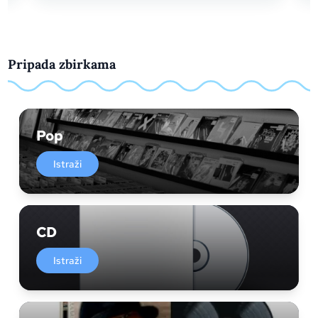
Pripada zbirkama
Pop
Istraži
CD
Istraži