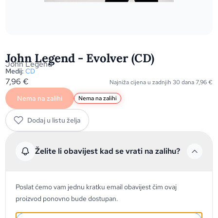
John Legend - Evolver (CD)
John Legend
Medij:
CD
7,96
€
Najniža cijena u zadnjih 30 dana
7,96
€
Nema na zalihi
Nema na zalihi
Dodaj u listu želja
Želite li obavijest kad se vrati na zalihu?
Poslat ćemo vam jednu kratku email obavijest čim ovaj
proizvod ponovno bude dostupan.