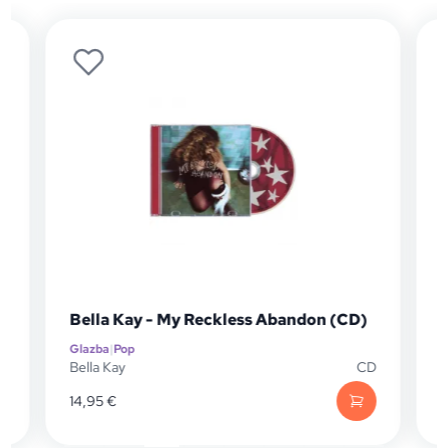
Bella Kay - My Reckless Abandon (CD)
Glazba
|
Pop
G
P
Bella Kay
CD
C
14,95
€
2